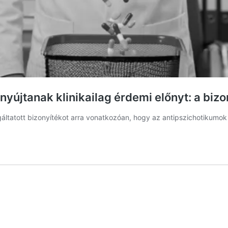
yújtanak klinikailag érdemi előnyt: a bizo
lgáltatott bizonyítékot arra vonatkozóan, hogy az antipszichotikumok