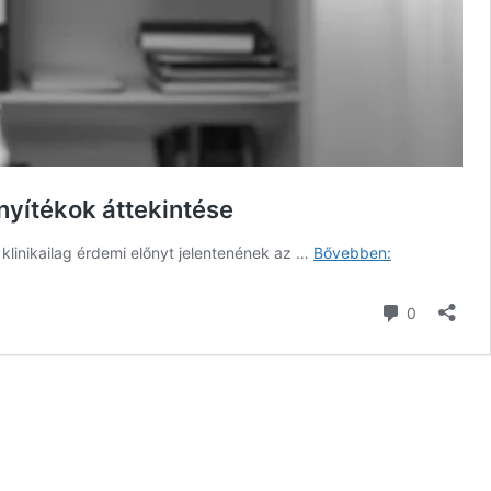
nyítékok áttekintése
Az
 klinikailag érdemi előnyt jelentenének az …
Bővebben:
antipszichoti
rövid
hozzászól
0
távon
sem
nyújtanak
klinikailag
érdemi
előnyt:
a
bizonyítékok