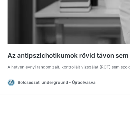
Az antipszichotikumok rövid távon sem n
A hetven évnyi randomizált, kontrollált vizsgálat (RCT) sem szo
Bölcsészeti underground - Újraolvasva