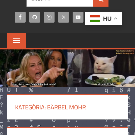
Search
for:
HU
KATEGÓRIA:
BÄRBEL MOHR