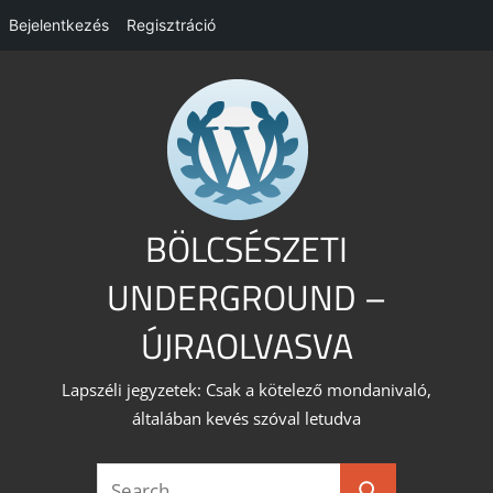
Bejelentkezés
Regisztráció
Skip
to
content
BÖLCSÉSZETI
UNDERGROUND –
ÚJRAOLVASVA
Lapszéli jegyzetek: Csak a kötelező mondanivaló,
általában kevés szóval letudva
Search