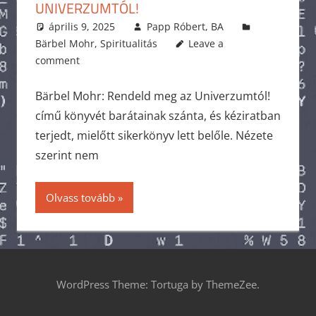
UNIVERZUMTÓL!
április 9, 2025
Papp Róbert, BA
Bärbel Mohr
,
Spiritualitás
Leave a
comment
Bärbel Mohr: Rendeld meg az Univerzumtól!
című könyvét barátainak szánta, és kéziratban
terjedt, mielőtt sikerkönyv lett belőle. Nézete
szerint nem
Olvass tovább
WordPress Theme: Tortuga by ThemeZee.