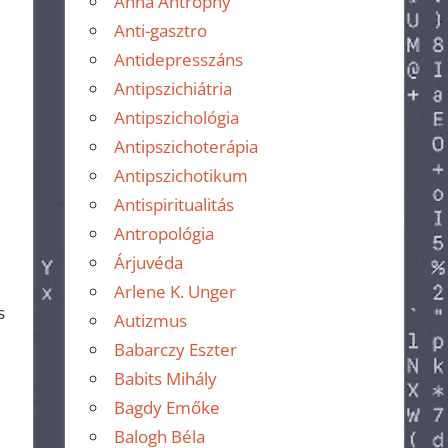
Anna Antrophy
Anti-gasztro
Antidepresszáns
Antipszichiátria
Antipszichológia
Antipszichoterápia
Antipszichotikum
Antispiritualitás
Antropológia
Árjuvéda
Arlene K. Unger
s
Autizmus
Babarczy Eszter
Babits Mihály
Bagdy Emőke
Balogh Béla