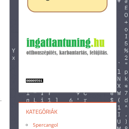
.
KATEGÓRIÁK
5percangol