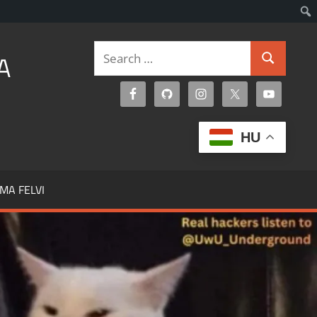
Search
A
Search
for:
HU
MA FELVI