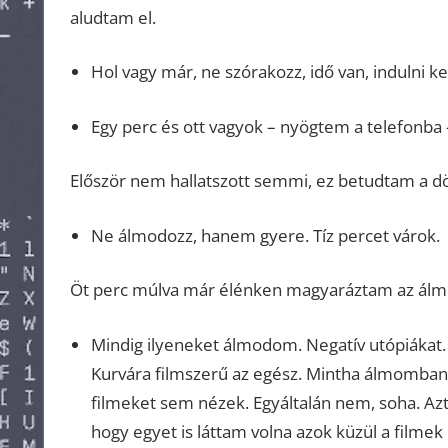
aludtam el.
Hol vagy már, ne szórakozz, idő van, indulni kel
Egy perc és ott vagyok – nyögtem a telefonba
Először nem hallatszott semmi, ez betudtam a d
Ne álmodozz, hanem gyere. Tíz percet várok.
Öt perc múlva már élénken magyaráztam az ál
Mindig ilyeneket álmodom. Negatív utópiákat. 
Kurvára filmszerű az egész. Mintha álmomban 
filmeket sem nézek. Egyáltalán nem, soha. A
hogy egyet is láttam volna azok küzül a filmek 