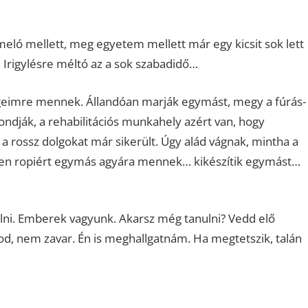
 meló mellett, meg egyetem mellett már egy kicsit sok lett
 Irigylésre méltó az a sok szabadidő…
egeimre mennek. Állandóan marják egymást, megy a fúrás-
ndják, a rehabilitációs munkahely azért van, hogy
a rossz dolgokat már sikerült. Úgy alád vágnak, mintha a
ven ropiért egymás agyára mennek… kikészítik egymást…
ülni. Emberek vagyunk. Akarsz még tanulni? Vedd elő
d, nem zavar. Én is meghallgatnám. Ha megtetszik, talán