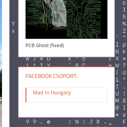
PCB Ghost (fixed)
FACEBOOK CSOPORT:
Mad In Hungary