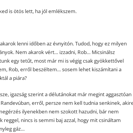
ed is ötös lett, ha jól emlékszem.
 akarok lenni időben az évnyitón. Tudod, hogy ez milyen
nyok. Nem akarok vért… izzadni, Rob… Micsinálsz
unk egy tetűt, most már mi is végig csak gyökkettővel
em, Rob, erről beszéltem… sosem lehet kiszámítani a
ktál a piára?
sze, igazság szerint a délutánokat már megint aggasztóan
a Randevúban, erről, persze nem kell tudnia senkinek, akir
ői megérzés ilyenekben nem szokott hazudni, bár nem
k reggel, nincs is semmi baj azzal, hogy mit csináltam
ényleg gáz…