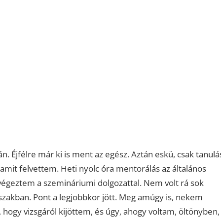
án. Éjfélre már ki is ment az egész. Aztán eskü, csak tanulá
 amit felvettem. Heti nyolc óra mentorálás az általános
végeztem a szemináriumi dolgozattal. Nem volt rá sok
szakban. Pont a legjobbkor jött. Meg amúgy is, nekem
 hogy vizsgáról kijöttem, és úgy, ahogy voltam, öltönyben,