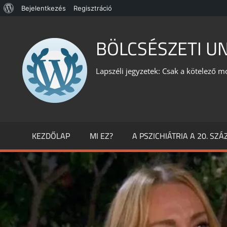
WordPress,
Bejelentkezés
Regisztráció
Skip
a
to
BÖLCSÉSZETI U
csodás
content
Lapszéli jegyzetek: Csak a kötelező m
KEZDŐLAP
MI EZ?
A PSZICHIÁTRIA A 20. SZ