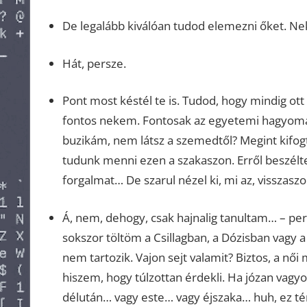
De legalább kiválóan tudod elemezni őket. Nek
Hát, persze.
Pont most késtél te is. Tudod, hogy mindig ott
fontos nekem. Fontosak az egyetemi hagyomá
buzikám, nem látsz a szemedtől? Megint kifogt
tudunk menni ezen a szakaszon. Erről beszélt
forgalmat… De szarul nézel ki, mi az, visszaszo
Á, nem, dehogy, csak hajnalig tanultam… – per
sokszor töltöm a Csillagban, a Dózisban vagy 
nem tartozik. Vajon sejt valamit? Biztos, a n
hiszem, hogy túlzottan érdekli. Ha józan vagyo
délután… vagy este… vagy éjszaka… huh, ez t