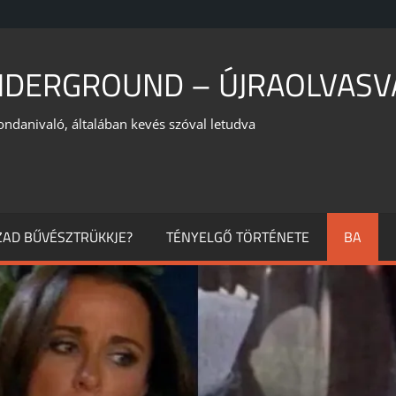
NDERGROUND – ÚJRAOLVASV
ondanivaló, általában kevés szóval letudva
ÁZAD BŰVÉSZTRÜKKJE?
TÉNYELGŐ TÖRTÉNETE
BA