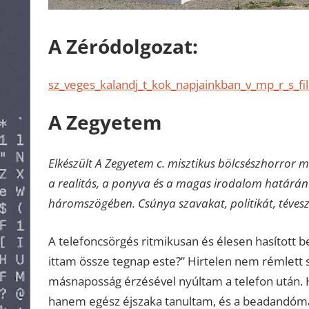
A Zéródolgozat:
sz_veges_kalandj_t_kok_napjainkban_v_mp_r_s_fi
A Zegyetem
Elkészült A Zegyetem c. misztikus bölcsészhorror m
a realitás, a ponyva és a magas irodalom határán 
háromszögében. Csúnya szavakat, politikát, tév
A telefoncsörgés ritmikusan és élesen hasított b
ittam össze tegnap este?” Hirtelen nem rémlett 
másnaposság érzésével nyúltam a telefon után. 
hanem egész éjszaka tanultam, és a beadandómat