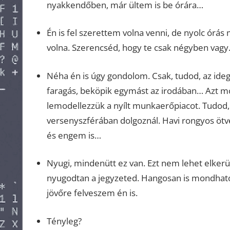
nyakkendőben, már ültem is be órára…
Én is fel szerettem volna venni, de nyolc órás
volna. Szerencséd, hogy te csak négyben vagy.
Néha én is úgy gondolom. Csak, tudod, az id
faragás, beköpik egymást az irodában… Azt mo
lemodellezzük a nyílt munkaerőpiacot. Tudod, 
versenyszférában dolgoznál. Havi rongyos öt
és engem is…
Nyugi, mindenütt ez van. Ezt nem lehet elker
nyugodtan a jegyzeted. Hangosan is mondhato
jövőre felveszem én is.
Tényleg?