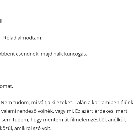
l.
 – Rólad álmodtam.
öbbent csendnek, majd halk kuncogás.
momat.
Nem tudom, mi váltja ki ezeket. Talán a kor, amiben élünk
valami rendező volnék, vagy mi. Ez azért érdekes, mert
zt sem tudom, hogy mentem át filmelemzésből, anélkül,
közül, amikről szó volt.