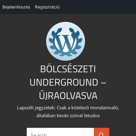
Bejelentkezés
Regisztráció
Skip
to
content
BÖLCSÉSZETI
UNDERGROUND –
ÚJRAOLVASVA
Lapszéli jegyzetek: Csak a kötelező mondanivaló,
általában kevés szóval letudva
Search