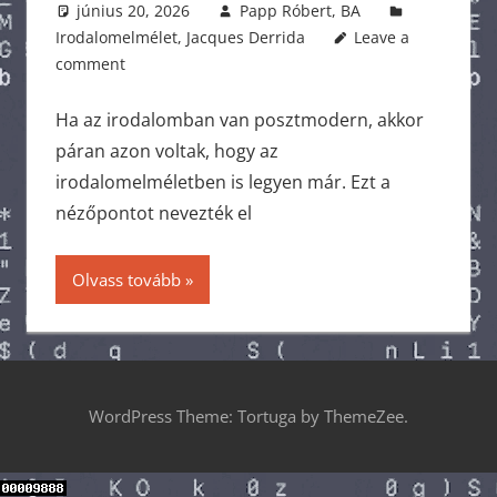
június 20, 2026
Papp Róbert, BA
Irodalomelmélet
,
Jacques Derrida
Leave a
comment
Ha az irodalomban van posztmodern, akkor
páran azon voltak, hogy az
irodalomelméletben is legyen már. Ezt a
nézőpontot nevezték el
Olvass tovább
WordPress Theme: Tortuga by ThemeZee.