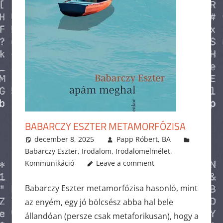
BABARCZY ESZTER METAMORFÓZISA
december 8, 2025
Papp Róbert, BA
Babarczy Eszter
,
Irodalom
,
Irodalomelmélet
,
Kommunikáció
Leave a comment
Babarczy Eszter metamorfózisa hasonló, mint
az enyém, egy jó bölcsész abba hal bele
állandóan (persze csak metaforikusan), hogy a