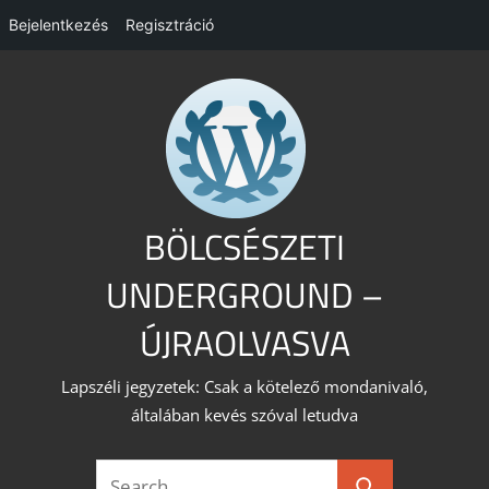
Bejelentkezés
Regisztráció
Skip
to
content
BÖLCSÉSZETI
UNDERGROUND –
ÚJRAOLVASVA
Lapszéli jegyzetek: Csak a kötelező mondanivaló,
általában kevés szóval letudva
Search