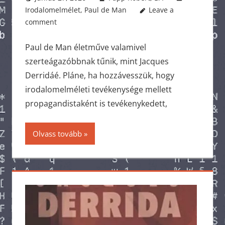
Irodalomelmélet
,
Paul de Man
Leave a
comment
Paul de Man életműve valamivel
szerteágazóbbnak tűnik, mint Jacques
Derridáé. Pláne, ha hozzávesszük, hogy
irodalomelméleti tevékenysége mellett
propagandistaként is tevékenykedett,
Olvass tovább