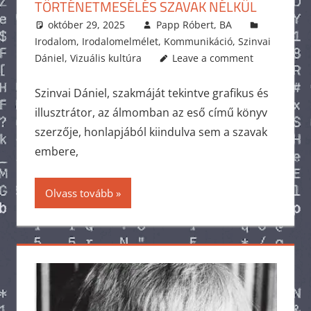
TÖRTÉNETMESÉLÉS SZAVAK NÉLKÜL
október 29, 2025
Papp Róbert, BA
Irodalom
,
Irodalomelmélet
,
Kommunikáció
,
Szinvai
Dániel
,
Vizuális kultúra
Leave a comment
Szinvai Dániel, szakmáját tekintve grafikus és
illusztrátor, az álmomban az eső című könyv
szerzője, honlapjából kiindulva sem a szavak
embere,
Olvass tovább