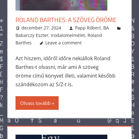
ROLAND BARTHES: A SZÖVEG ÖRÖME
december 27, 2024
Papp Róbert, BA
Babarczy Eszter
,
Irodalomelmélet
,
Roland
Barthes
Leave a comment
Azt hiszem, időről időre nekiállok Roland
Barthes-t olvasni, már ami A szöveg
öröme című könyvet illeti, valamint később
szándékozom az S/Z-t is.
Olvass tovább