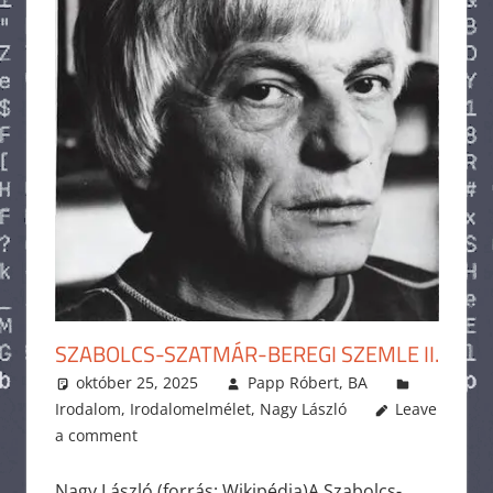
SZABOLCS-SZATMÁR-BEREGI SZEMLE II.
október 25, 2025
Papp Róbert, BA
Irodalom
,
Irodalomelmélet
,
Nagy László
Leave
a comment
Nagy László (forrás: Wikipédia)A Szabolcs-