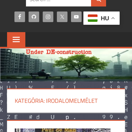
Search
for:
HU
KATEGÓRIA:
IRODALOMELMÉLET