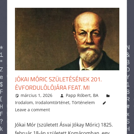
JÓKAI MÓRIC SZÜLETÉSÉNEK 201.
ÉVFORDULÓLÓJÁRA FEAT. MI
március 1, 2026
Papp Róbert, BA
Irodalom
,
Irodalomtörténet
,
Történelem
Leave a comment
Jókai Mór (született Ásvai Jókay Móric) 1825.
február 18-án született Komáromban, egy