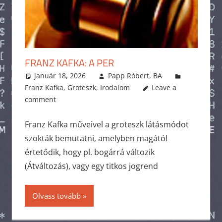
FRANZ KAFKA: A PER
január 18, 2026
Papp Róbert, BA
Franz Kafka
,
Groteszk
,
Irodalom
Leave a
comment
Franz Kafka műveivel a groteszk látásmódot
szokták bemutatni, amelyben magától
értetődik, hogy pl. bogárrá változik
(Átváltozás), vagy egy titkos jogrend
Olvass tovább