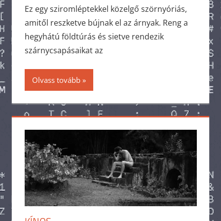
Ez egy sziromléptekkel közelgő szörnyóriás,
amitől reszketve bújnak el az árnyak. Reng a
hegyhátú földtúrás és sietve rendezik
szárnycsapásaikat az
Olvass tovább