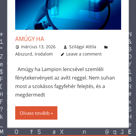
AMÚGY HA
március 13, 2026
Szilágyi Attila
Abszurd
,
Irodalom
Leave a comment
Amúgy ha Lampion lencsével szemléli
fénytekervényeit az avítt reggel. Nem suhan
most a szokásos fagyfehér felejtés, és a
megdermedt
Olvass tovább