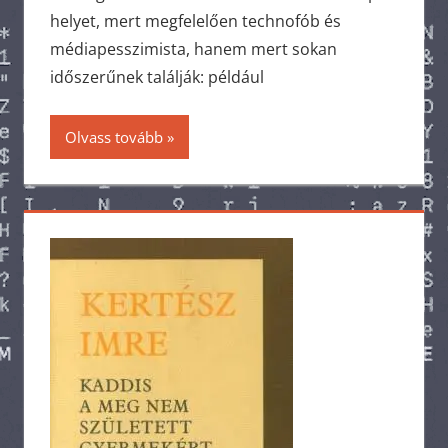
helyet, mert megfelelően technofób és
médiapesszimista, hanem mert sokan
időszerűnek találják: például
Olvass tovább