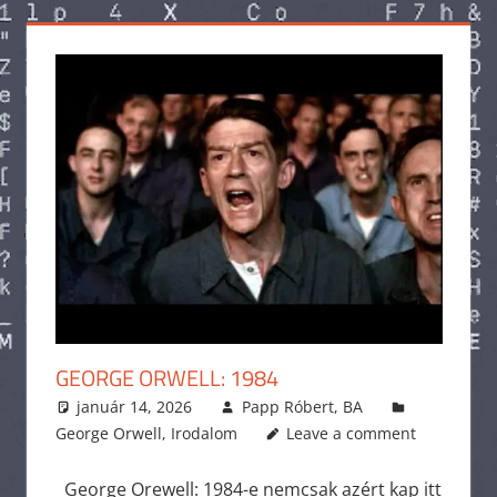
GEORGE ORWELL: 1984
január 14, 2026
Papp Róbert, BA
George Orwell
,
Irodalom
Leave a comment
George Orewell: 1984-e nemcsak azért kap itt