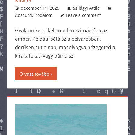
KÍNOS
december 11, 2025
Szilágyi Attila
Abszurd
,
Irodalom
Leave a comment
Gyakran kerül kellemetlen szituációba az
ember. Például sétálsz a belvárosban,
derűsen süt a nap, mosolyogva nézegeted a
kirakatokat, vagy bámulsz
Olvass tovább