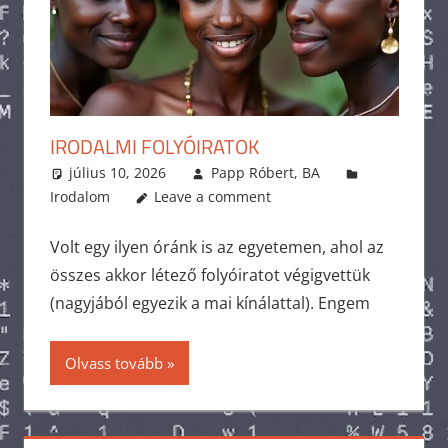
IRODALMI FOLYÓIRATOK
július 10, 2026
Papp Róbert, BA
Irodalom
Leave a comment
Volt egy ilyen óránk is az egyetemen, ahol az
összes akkor létező folyóiratot végigvettük
(nagyjából egyezik a mai kínálattal). Engem
Olvass tovább