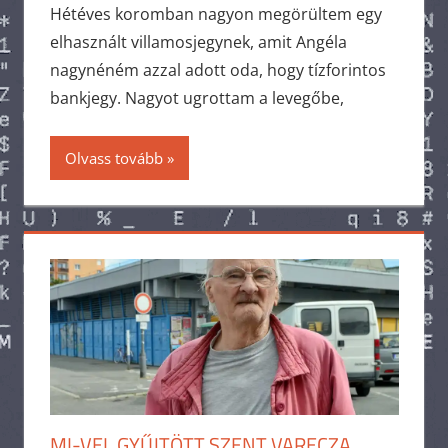
Hétéves koromban nagyon megörültem egy
elhasznált villamosjegynek, amit Angéla
nagynéném azzal adott oda, hogy tízforintos
bankjegy. Nagyot ugrottam a levegőbe,
Olvass tovább
MI-VEL GYŰJTÖTT SZENT VARECZA