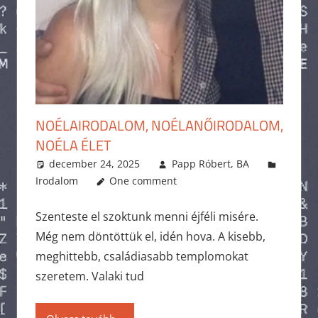
NOÉLAIRODALOM, NOÉLANŐIRODALOM,
NOÉLA ÉLET
december 24, 2025
Papp Róbert, BA
Irodalom
One comment
Szenteste el szoktunk menni éjféli misére.
Még nem döntöttük el, idén hova. A kisebb,
meghittebb, családiasabb templomokat
szeretem. Valaki tud