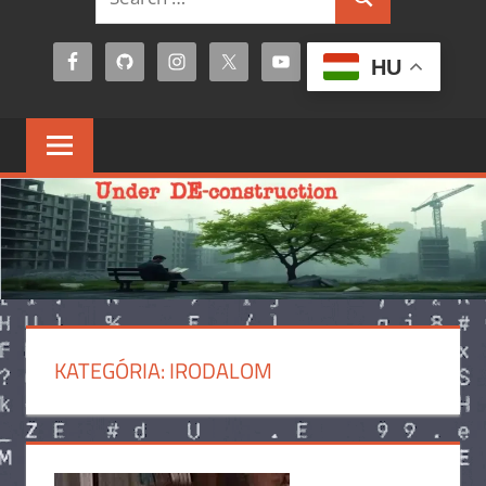
Search
for:
HU
KATEGÓRIA:
IRODALOM