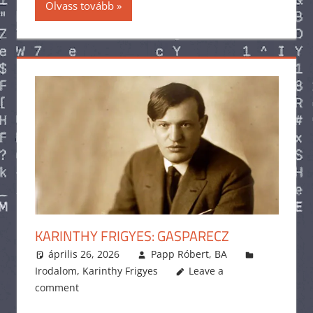
Olvass tovább
KARINTHY FRIGYES: GASPARECZ
április 26, 2026
Papp Róbert, BA
Irodalom
,
Karinthy Frigyes
Leave a
comment