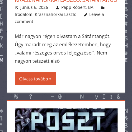
június 6, 2026
Papp Róbert, BA
Irodalom
,
Krasznahorkai László
Leave a
comment
Már nagyon régen olvastam a Sátántangót.
Úgy maradt meg az emlékezetemben, hogy
„valami részeges orvos feljegyzései”. Nem
nagyon tetszett első
Olvass tovább