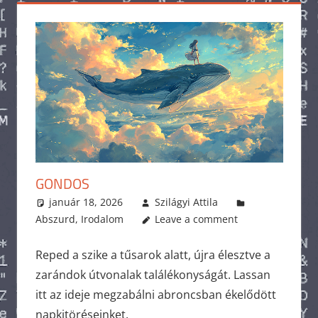
GONDOS
január 18, 2026
Szilágyi Attila
Abszurd
,
Irodalom
Leave a comment
Reped a szike a tűsarok alatt, újra élesztve a
zarándok útvonalak találékonyságát. Lassan
itt az ideje megzabálni abroncsban ékelődött
napkitöréseinket.