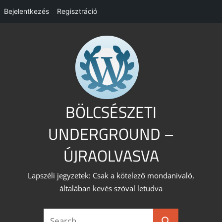
Bejelentkezés
Regisztráció
Skip
to
content
BÖLCSÉSZETI
UNDERGROUND –
ÚJRAOLVASVA
Lapszéli jegyzetek: Csak a kötelező mondanivaló,
általában kevés szóval letudva
Search