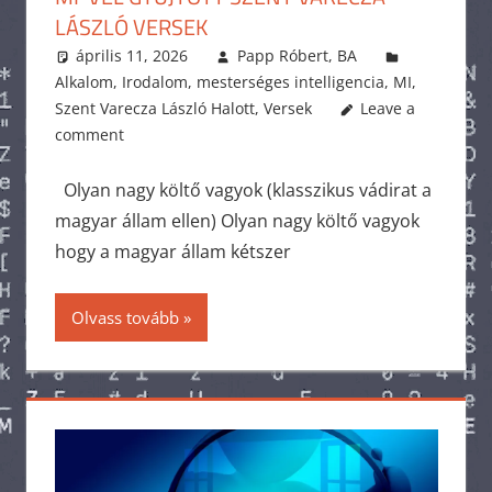
LÁSZLÓ VERSEK
április 11, 2026
Papp Róbert, BA
Alkalom
,
Irodalom
,
mesterséges intelligencia
,
MI
,
Szent Varecza László Halott
,
Versek
Leave a
comment
Olyan nagy költő vagyok (klasszikus vádirat a
magyar állam ellen) Olyan nagy költő vagyok
hogy a magyar állam kétszer
Olvass tovább