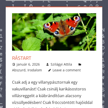
RÁSTART
január 6, 2026
Szilágyi Attila
Abszurd
,
Irodalom
Leave a comment
Csak adj a egy villanypásztornak egy
vakuvillanást! Csak csinálj karikásostoros
villásreggelit a kiábrándítóan alacsony
vízsüllyedésben! Csak fröccsöntött hajóiddal