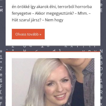
én örökké így akarok élni, terrorból horrorba
fenyegetve – Akkor megegyeztünk? – Mhm. –
Hát szarul jársz? – Nem hogy
Olvass tovább