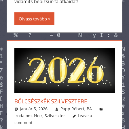
vidámíts bébizsúr-falatkáidat!
Olvass tovább
BÖLCSÉSZKÉK SZILVESZTERE
január 5, 2026
Papp Róbert, BA
Irodalom
,
Noir
,
Szilveszter
Leave a
comment