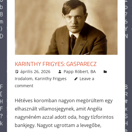
KARINTHY FRIGYES: GASPARECZ
április 26, 2026
Papp Róbert, BA
Irodalom
,
Karinthy Frigyes
Leave a
comment
Hétéves koromban nagyon megörültem egy
elhasznált villamosjegynek, amit Angéla
nagynéném azzal adott oda, hogy tízforintos
bankjegy. Nagyot ugrottam a levegőbe,