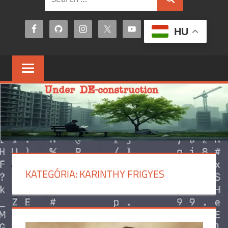
Search
for:
HU
KATEGÓRIA:
KARINTHY FRIGYES