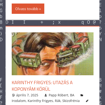
Olvass tovább
KARINTHY FRIGYES: UTAZÁS A
KOPONYÁM KÖRÜL
április 7, 2025
Papp Róbert, BA
Irodalom
,
Karinthy Frigyes
,
Rák
,
Skizofrénia