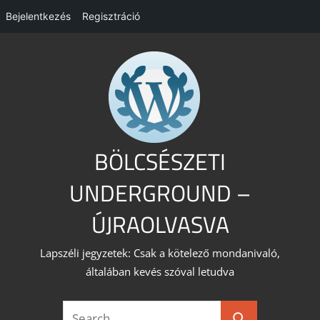
Bejelentkezés
Regisztráció
Skip
to
content
BÖLCSÉSZETI
UNDERGROUND –
ÚJRAOLVASVA
Lapszéli jegyzetek: Csak a kötelező mondanivaló,
általában kevés szóval letudva
Search