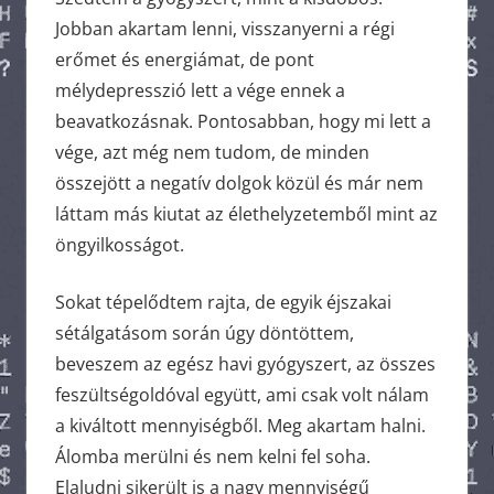
Jobban akartam lenni, visszanyerni a régi
erőmet és energiámat, de pont
mélydepresszió lett a vége ennek a
beavatkozásnak. Pontosabban, hogy mi lett a
vége, azt még nem tudom, de minden
összejött a negatív dolgok közül és már nem
láttam más kiutat az élethelyzetemből mint az
öngyilkosságot.
Sokat tépelődtem rajta, de egyik éjszakai
sétálgatásom során úgy döntöttem,
beveszem az egész havi gyógyszert, az összes
feszültségoldóval együtt, ami csak volt nálam
a kiváltott mennyiségből. Meg akartam halni.
Álomba merülni és nem kelni fel soha.
Elaludni sikerült is a nagy mennyiségű