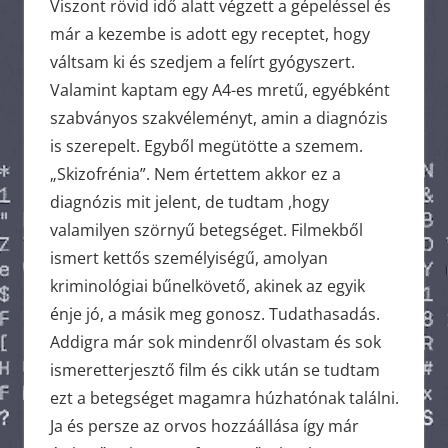
Viszont rövid idő alatt végzett a gépeléssel és
már a kezembe is adott egy receptet, hogy
váltsam ki és szedjem a felírt gyógyszert.
Valamint kaptam egy A4-es mretű, egyébként
szabványos szakvéleményt, amin a diagnózis
is szerepelt. Egyből megütötte a szemem.
„Skizofrénia”. Nem értettem akkor ez a
diagnózis mit jelent, de tudtam ,hogy
valamilyen szörnyű betegséget. Filmekből
ismert kettős személyiségű, amolyan
kriminológiai bűnelkövető, akinek az egyik
énje jó, a másik meg gonosz. Tudathasadás.
Addigra már sok mindenről olvastam és sok
ismeretterjesztő film és cikk után se tudtam
ezt a betegséget magamra húzhatónak találni.
Ja és persze az orvos hozzáállása így már