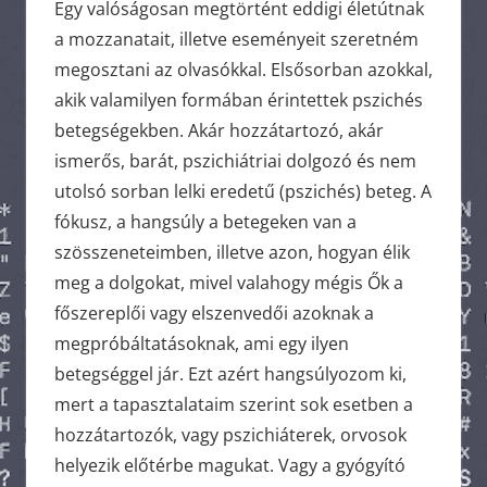
Egy valóságosan megtörtént eddigi életútnak
a mozzanatait, illetve eseményeit szeretném
megosztani az olvasókkal. Elsősorban azokkal,
akik valamilyen formában érintettek pszichés
betegségekben. Akár hozzátartozó, akár
ismerős, barát, pszichiátriai dolgozó és nem
utolsó sorban lelki eredetű (pszichés) beteg. A
fókusz, a hangsúly a betegeken van a
szösszeneteimben, illetve azon, hogyan élik
meg a dolgokat, mivel valahogy mégis Ők a
főszereplői vagy elszenvedői azoknak a
megpróbáltatásoknak, ami egy ilyen
betegséggel jár. Ezt azért hangsúlyozom ki,
mert a tapasztalataim szerint sok esetben a
hozzátartozók, vagy pszichiáterek, orvosok
helyezik előtérbe magukat. Vagy a gyógyító