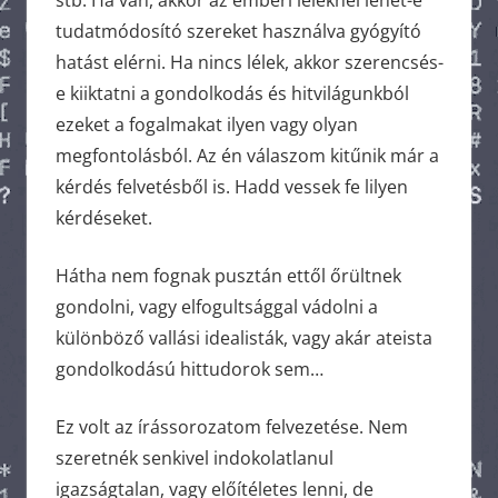
stb. Ha van, akkor az emberi léleknél lehet-e
tudatmódosító szereket használva gyógyító
hatást elérni. Ha nincs lélek, akkor szerencsés-
e kiiktatni a gondolkodás és hitvilágunkból
ezeket a fogalmakat ilyen vagy olyan
megfontolásból. Az én válaszom kitűnik már a
kérdés felvetésből is. Hadd vessek fe lilyen
kérdéseket.
Hátha nem fognak pusztán ettől őrültnek
gondolni, vagy elfogultsággal vádolni a
különböző vallási idealisták, vagy akár ateista
gondolkodású hittudorok sem…
Ez volt az írássorozatom felvezetése. Nem
szeretnék senkivel indokolatlanul
igazságtalan, vagy előítéletes lenni, de