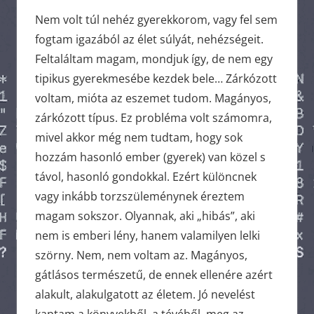
Nem volt túl nehéz gyerekkorom, vagy fel sem
fogtam igazából az élet súlyát, nehézségeit.
Feltaláltam magam, mondjuk így, de nem egy
tipikus gyerekmesébe kezdek bele… Zárkózott
voltam, mióta az eszemet tudom. Magányos,
zárkózott típus. Ez probléma volt számomra,
mivel akkor még nem tudtam, hogy sok
hozzám hasonló ember (gyerek) van közel s
távol, hasonló gondokkal. Ezért különcnek
vagy inkább torzszüleménynek éreztem
magam sokszor. Olyannak, aki „hibás”, aki
nem is emberi lény, hanem valamilyen lelki
szörny. Nem, nem voltam az. Magányos,
gátlásos természetű, de ennek ellenére azért
alakult, alakulgatott az életem. Jó nevelést