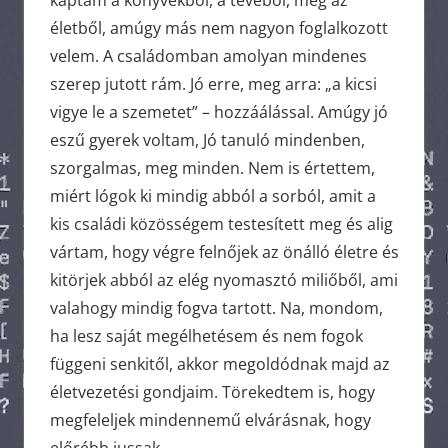
kaptam a könyvekből, a tévéből, meg az
életből, amúgy más nem nagyon foglalkozott
velem. A családomban amolyan mindenes
szerep jutott rám. Jó erre, meg arra: „a kicsi
vigye le a szemetet” – hozzáálással. Amúgy jó
eszű gyerek voltam, Jó tanuló mindenben,
szorgalmas, meg minden. Nem is értettem,
miért lógok ki mindig abból a sorból, amit a
kis családi közösségem testesített meg és alig
vártam, hogy végre felnőjek az önálló életre és
kitörjek abból az elég nyomasztó miliőből, ami
valahogy mindig fogva tartott. Na, mondom,
ha lesz saját megélhetésem és nem fogok
függeni senkitől, akkor megoldódnak majd az
életvezetési gondjaim. Törekedtem is, hogy
megfeleljek mindennemű elvárásnak, hogy