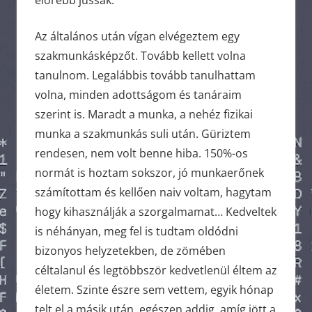
előrébb jussak.
Az általános után vígan elvégeztem egy
szakmunkásképzőt. Tovább kellett volna
tanulnom. Legalábbis tovább tanulhattam
volna, minden adottságom és tanáraim
szerint is. Maradt a munka, a nehéz fizikai
munka a szakmunkás suli után. Güriztem
rendesen, nem volt benne hiba. 150%-os
normát is hoztam sokszor, jó munkaerőnek
számítottam és kellően naiv voltam, hagytam
hogy kihasználják a szorgalmamat… Kedveltek
is néhányan, meg fel is tudtam oldódni
bizonyos helyzetekben, de zömében
céltalanul és legtöbbször kedvetlenül éltem az
életem. Szinte észre sem vettem, egyik hónap
telt el a másik után, egészen addig, amíg jött a