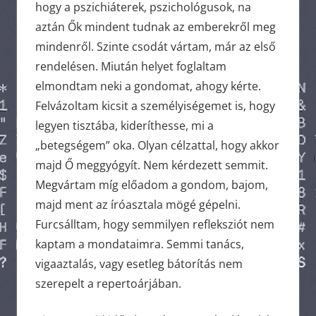
hogy a pszichiáterek, pszichológusok, na
aztán Ők mindent tudnak az emberekről meg
mindenről. Szinte csodát vártam, már az első
rendelésen. Miután helyet foglaltam
elmondtam neki a gondomat, ahogy kérte.
Felvázoltam kicsit a személyiségemet is, hogy
legyen tisztába, kideríthesse, mi a
„betegségem” oka. Olyan célzattal, hogy akkor
majd Ő meggyógyít. Nem kérdezett semmit.
Megvártam míg előadom a gondom, bajom,
majd ment az íróasztala mögé gépelni.
Furcsálltam, hogy semmilyen refleksziót nem
kaptam a mondataimra. Semmi tanács,
vigaaztalás, vagy esetleg bátorítás nem
szerepelt a repertoárjában.