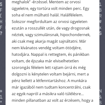
meghalok” -érzéssel. Mentem az orvosi
ügyeletre, egy tortúra volt minden perc. Egy
soha el nem múlható halál. Halálfélelem.
Sokszor megfordultam az orvosi ügyeleten
ezután a rosszullét után, de vagy drogosnak
néztek, vagy szimulánsnak, hipochondernek,
aki csak meg akarja magát sajnáltatni. Már
nem kívánatos vendég voltam ötödjére,
hatodjára. Nappal is rettegtem, és pánikban
voltam, de éjszaka már elviselhetetlen
szorongás félelem lett rajtam úrrá és még
dolgozni is kénytelen voltam bejárni, mert a
pénz kellett a létfenntartáshoz. A munkára
már igazából nem tudtam koncentrálni, csak
az egyik napról a másikra való túlélésre…
minden pillanatban az volt az érzésem, hogy a