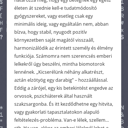
határozza meg, hogy egy betegnek egy egész
életen át szednie kell-e tudatmódosító
gyógyszereket, vagy esetleg csak egy
minimális ideig, vagy egyáltalán nem, abban
bízva, hogy stabil, nyugodt pozitív
környezetben saját magától visszaáll,
harmonizálódik az érintett személy és élmény
funkciója. Számomra nem szerencsés emberi
lelkekről úgy beszélni, mintha biomotorok
lennének. „Kicserélünk néhány alkatrészt,
aztán elzötyög egy darabig” – hozzáállással.
Eddig a zárójel, egy kis betekintést engedve az
orvosok, pszichiáterek által használt
szakzsargonba. És itt kezdődhetne egy hitvita,
vagy gyakorlati tapasztalatokon alapuló
feltételezés-probléma. Van-e lélek, szellem…