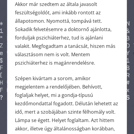
Akkor már szedtem az általa javasolt
feszültségoldót, ami inkább rontott az
állapotomon. Nyomottá, tompává tett.
Sokadik felvetésemre a doktornő ajánlotta,
forduljak pszichiáterhez, tud is ajánlani
valakit. Megfogadtam a tanácsát, hiszen más
választásom nem is volt. Mentem
pszichiáterhez is magánrendelésre.
Szépen kivártam a sorom, amikor
megjelentem a rendelőjében. Behívott,
foglaljak helyet, mi a gondja-típusú
kezdőmondattal fogadott. Délután lehetett az
idő, mert a szobájában szinte félhomály volt.
Lámpa se égett. Helyet foglaltam. Azt hittem
akkor, illetve úgy általánosságban korábban,