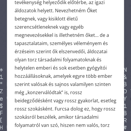
tevékenység helyeződik előtérbe, az igazi
áldozatok helyett. Nevezhetném Őket
betegnek, vagy kisiklott életű
szerencsétleneknek vagy egyéb
megnevezésekkel is illethetném őket… de a
tapasztalataim, személyes véleményem és
érzéseim szerint ők elszenvedői, áldozatai
olyan torz társadalmi folyamatoknak és
helytelen emberi és sok esetben gyógyítói
hozzáállásoknak, amelyek egyre több ember
szerint valósak és sajnos valamilyen szinten
még „konzerválódtak” is, rossz
beidegződésként vagy rossz gyakorlat, esetleg
rossz szokásként. Furcsa dolog ez, hogy rossz
szokásról beszélek, amikor társadalmi
folyamatról van szó, hiszen nem valós, torz