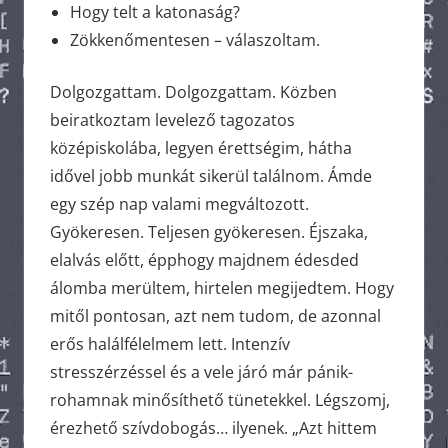
Hogy telt a katonaság?
Zökkenőmentesen – válaszoltam.
Dolgozgattam. Dolgozgattam. Közben
beiratkoztam levelező tagozatos
középiskolába, legyen érettségim, hátha
idővel jobb munkát sikerül találnom. Ámde
egy szép nap valami megváltozott.
Gyökeresen. Teljesen gyökeresen. Éjszaka,
elalvás előtt, épphogy majdnem édesded
álomba merültem, hirtelen megijedtem. Hogy
mitől pontosan, azt nem tudom, de azonnal
erős halálfélelmem lett. Intenzív
stresszérzéssel és a vele járó már pánik-
rohamnak minősíthető tünetekkel. Légszomj,
érezhető szívdobogás… ilyenek. „Azt hittem