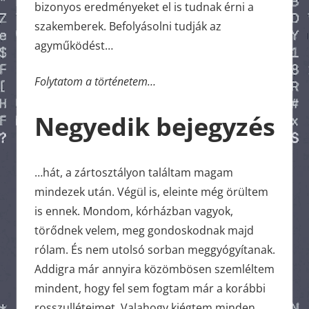
bizonyos eredményeket el is tudnak érni a
szakemberek. Befolyásolni tudják az
agyműködést…
Folytatom a történetem…
Negyedik bejegyzés
…hát, a zártosztályon találtam magam
mindezek után. Végül is, eleinte még örültem
is ennek. Mondom, kórházban vagyok,
törődnek velem, meg gondoskodnak majd
rólam. És nem utolsó sorban meggyógyítanak.
Addigra már annyira közömbösen szemléltem
mindent, hogy fel sem fogtam már a korábbi
rosszulléteimet. Valahogy kiégtem minden