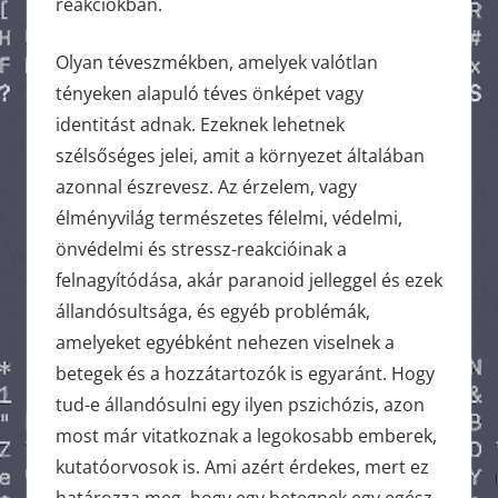
reakciókban.
Olyan téveszmékben, amelyek valótlan
tényeken alapuló téves önképet vagy
identitást adnak. Ezeknek lehetnek
szélsőséges jelei, amit a környezet általában
azonnal észrevesz. Az érzelem, vagy
élményvilág természetes félelmi, védelmi,
önvédelmi és stressz-reakcióinak a
felnagyítódása, akár paranoid jelleggel és ezek
állandósultsága, és egyéb problémák,
amelyeket egyébként nehezen viselnek a
betegek és a hozzátartozók is egyaránt. Hogy
tud-e állandósulni egy ilyen pszichózis, azon
most már vitatkoznak a legokosabb emberek,
kutatóorvosok is. Ami azért érdekes, mert ez