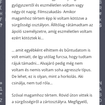
gyógyszertől és eszméletlen voltam vagy
négy-öt napig. Filmszakadás- Amikor
magamhoz tértem épp ki voltam kötözve a
sürgősségi osztályon. Állítólag rátámadtam az
ápoló személyzetre, amíg eszméletlen voltam
ezért kötöztek ki…
… amit egyébként elhittem és bűntudatom is
volt emiatt, de így utólag furcsa, hogy tudtam
rájuk támadni… Alvajáró pedig még nem
voltam és nemis voltam soha agresszív típus.
De lehet, ez is olyan, mint a horkolás. Aki
csinálja, nem tud róla…
Szóval magamhoz tértem. Rövid úton vittek is
a sürgősségiről a zártosztályra. Megfigyelő,