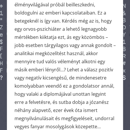
élményvilágával próbál beilleszkedni,
boldogulni az emberi kapcsolataiban. Ez a
betegeknél is így van. Kérdés még az is, hogy
egy orvos-pszichiáter a lehető legnagyobb
mértékben kiiktatja ezt, ás egy közömbös –
jobb esetben tárgyilagos vagy annak gondolt –
analitikai megközelítést használ, akkor
mennyire tud valós véleményt alkotni egy
másik emberi lényről…? Lehet a válasz pozitív
vagy negatív kicsengésű, de mindenesetre
komolyabban veendő ez a gondolatsor annál,
hogy valaki a diplomájával unottan legyint
erre a felvetésre, és sutba dobja a józanész
néhány alapvető, ezer évek óta ismert
megnyilvánulásait és megfigyeléseit, undorral
vegyes fanyar mosolygások közepette…