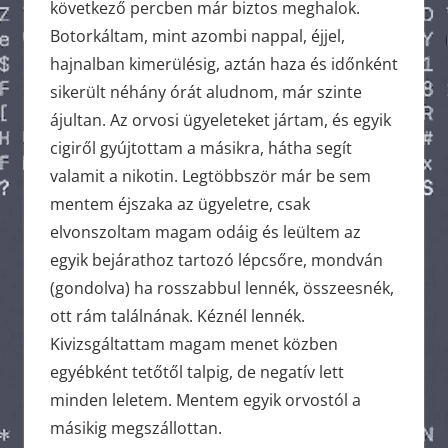
következő percben már biztos meghalok.
Botorkáltam, mint azombi nappal, éjjel,
hajnalban kimerülésig, aztán haza és időnként
sikerült néhány órát aludnom, már szinte
ájultan. Az orvosi ügyeleteket jártam, és egyik
cigiről gyújtottam a másikra, hátha segít
valamit a nikotin. Legtöbbször már be sem
mentem éjszaka az ügyeletre, csak
elvonszoltam magam odáig és leültem az
egyik bejárathoz tartozó lépcsőre, mondván
(gondolva) ha rosszabbul lennék, összeesnék,
ott rám találnának. Kéznél lennék.
Kivizsgáltattam magam menet közben
egyébként tetőtől talpig, de negatív lett
minden leletem. Mentem egyik orvostól a
másikig megszállottan.