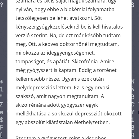
számára és Ők is saját maguk számára, úgy
nyilván, hogy ebbe a biokémiai folyamatba
tetszőlegesen be lehet avatkozni. Sőt
kényszergyógykezeléseknél be is kell hivatalos
verzió szerint. Na, de ezt már később tudtam
meg. Ott, a kedves doktornőnél megtudtam,
mi okozza az ideggyengeségemet,
tompaságot, és apátiát. Skizofrénia. Amire
még gyógyszert is kaptam. Eddig a történet
kellemesebb része. Ugyanis ezek után
mélydepressziós lettem. Ez is egy orvosi
szakszó, amit nagyon megtanultam. A
skizofréniára adott gyógyszer egyik
mellékhatása a sok közül depressziót okozott
egy abszolút kilátástalan élethelyzetben.
Szedtem a gyógyszert, mint a kisdobos.