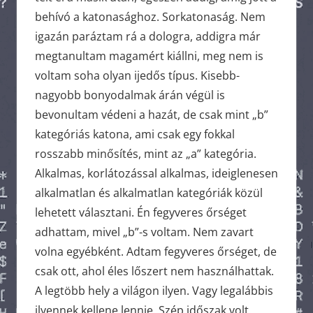
behívó a katonasághoz. Sorkatonaság. Nem
igazán paráztam rá a dologra, addigra már
megtanultam magamért kiállni, meg nem is
voltam soha olyan ijedős típus. Kisebb-
nagyobb bonyodalmak árán végül is
bevonultam védeni a hazát, de csak mint „b”
kategóriás katona, ami csak egy fokkal
rosszabb minősítés, mint az „a” kategória.
Alkalmas, korlátozással alkalmas, ideiglenesen
alkalmatlan és alkalmatlan kategóriák közül
lehetett választani. Én fegyveres őrséget
adhattam, mivel „b”-s voltam. Nem zavart
volna egyébként. Adtam fegyveres őrséget, de
csak ott, ahol éles lőszert nem használhattak.
A legtöbb hely a világon ilyen. Vagy legalábbis
ilyennek kellene lennie. Szép időszak volt.