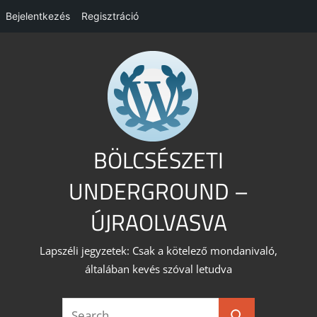
Bejelentkezés
Regisztráció
Skip
to
content
BÖLCSÉSZETI
UNDERGROUND –
ÚJRAOLVASVA
Lapszéli jegyzetek: Csak a kötelező mondanivaló,
általában kevés szóval letudva
Search