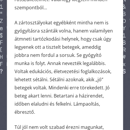
szempontból…
A zártosztályokat egyébként mintha nem is
gyógyításra szánták volna, hanem valamilyen
átmneti tartózkodási helynek, hogy csak úgy
legyenek ott a tisztelt betegek, ameddig
jobbra nem fordul a sorsuk. Se gyógyító
munka is folyt. Annak nevezték legalábbis.
Voltak edukációs, életvezetési foglalkozások,
lehetett sétálni. Sétálni azoknak, akik „jó”
betegek voltak. Mindenki erre törekedett. Jó
beteg akart lenni. Betartani a házirendet,
időben elaludni és felkelni. Lámpaoltás,
ébresztő.
Túl jól nem volt szabad érezni magunkat,