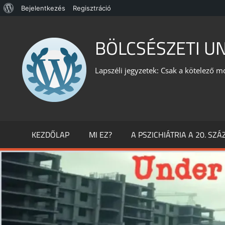
WordPress,
Bejelentkezés
Regisztráció
Skip
a
to
BÖLCSÉSZETI U
csodás
content
Lapszéli jegyzetek: Csak a kötelező m
KEZDŐLAP
MI EZ?
A PSZICHIÁTRIA A 20. SZ