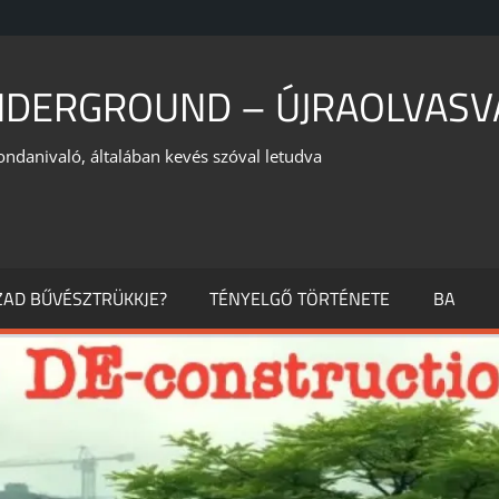
NDERGROUND – ÚJRAOLVASV
ondanivaló, általában kevés szóval letudva
ÁZAD BŰVÉSZTRÜKKJE?
TÉNYELGŐ TÖRTÉNETE
BA