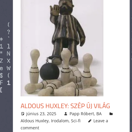
ALDOUS HUXLEY: SZÉP ÚJ VILÁG
június 23, 2025
Papp Róbert, BA
Aldous Huxley
,
Irodalom
,
Sci-fi
Leave a
comment