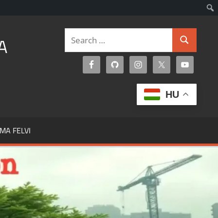
Search
A
Search
for:
HU
MA FELVI