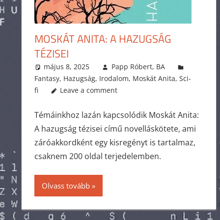
MOSKÁT ANITA: A HAZUGSÁG
TÉZISEI
május 8, 2025
Papp Róbert, BA
Fantasy
,
Hazugság
,
Irodalom
,
Moskát Anita
,
Sci-
fi
Leave a comment
Témáinkhoz lazán kapcsolódik Moskát Anita:
A hazugság tézisei című novelláskötete, ami
záróakkordként egy kisregényt is tartalmaz,
csaknem 200 oldal terjedelemben.
Olvass tovább