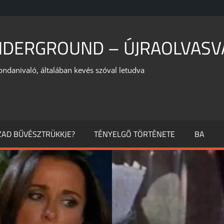
NDERGROUND – ÚJRAOLVASV
ondanivaló, általában kevés szóval letudva
ÁZAD BŰVÉSZTRÜKKJE?
TÉNYELGŐ TÖRTÉNETE
BA