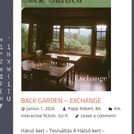
BACK GARDEN – EXCHANGE
június 1, 2026
Papp Róbert, BA
Ink
,
Interactive fiction
,
Sci-fi
Leave a comment
Hátsó kert – Testváltás A Hátsó kert –