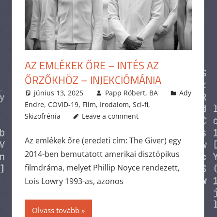
AZ EMLÉKEK ŐRE – INTÉS AZ
ŐRZŐKHÖZ – INJEKCIÓMÁNIA
június 13, 2025
Papp Róbert, BA
Ady
Endre
,
COVID-19
,
Film
,
Irodalom
,
Sci-fi
,
Skizofrénia
Leave a comment
Az emlékek őre (eredeti cím: The Giver) egy
2014-ben bemutatott amerikai disztópikus
filmdráma, melyet Phillip Noyce rendezett,
Lois Lowry 1993-as, azonos
Olvass tovább