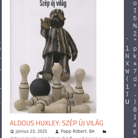
ALDOUS HUXLEY: SZÉP ÚJ VILÁG
június 23, 2025
Papp Róbert, BA