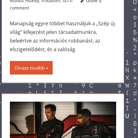
Aldous Huxley
,
Irodalom
,
Sci-fi
Leave a
comment
Manapság egyre többet használjuk a „Szép új
világ” kifejezést jelen társadalmunkra,
beleértve az információs robbanást, az
elszigetelődést, és a valóság
Olvass tovább