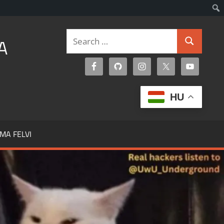
Search
A
Search
for:
HU
MA FELVI