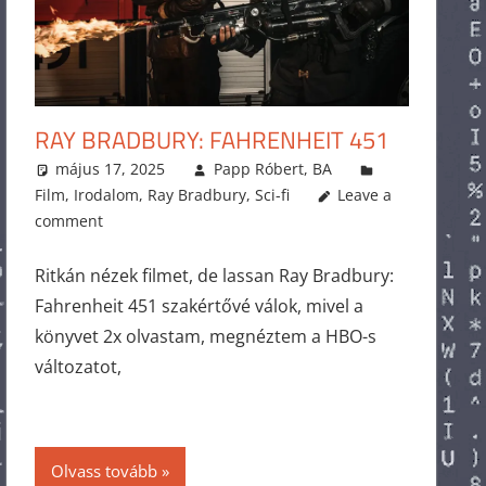
RAY BRADBURY: FAHRENHEIT 451
május 17, 2025
Papp Róbert, BA
Film
,
Irodalom
,
Ray Bradbury
,
Sci-fi
Leave a
comment
Ritkán nézek filmet, de lassan Ray Bradbury:
Fahrenheit 451 szakértővé válok, mivel a
könyvet 2x olvastam, megnéztem a HBO-s
változatot,
Olvass tovább