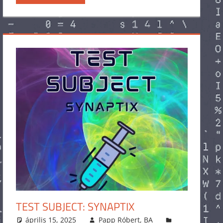
TEST SUBJECT: SYNAPTIX
április 15, 2025
Papp Róbert, BA