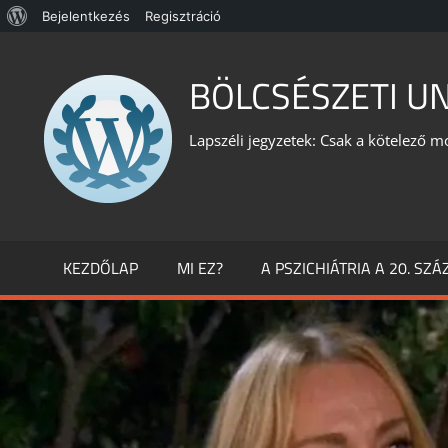
WordPress,
Bejelentkezés
Regisztráció
Skip
a
to
BÖLCSÉSZETI U
csodás
content
Lapszéli jegyzetek: Csak a kötelező m
KEZDŐLAP
MI EZ?
A PSZICHIÁTRIA A 20. SZ