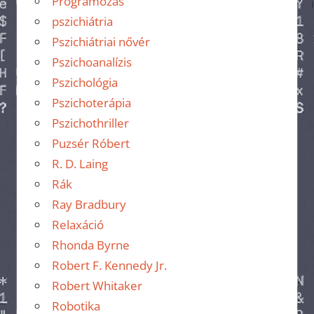
Programozás
pszichiátria
Pszichiátriai nővér
Pszichoanalízis
Pszichológia
Pszichoterápia
Pszichothriller
Puzsér Róbert
R. D. Laing
Rák
Ray Bradbury
Relaxáció
Rhonda Byrne
Robert F. Kennedy Jr.
Robert Whitaker
Robotika