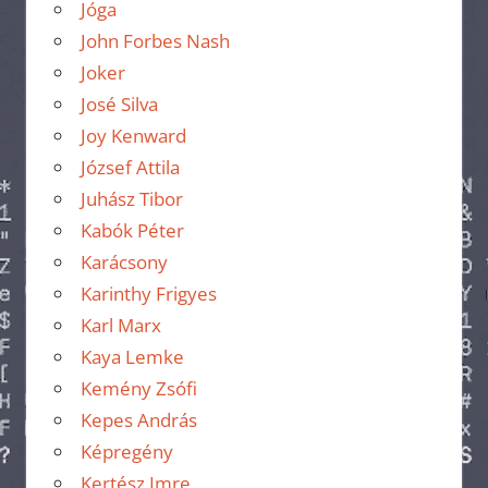
Jóga
John Forbes Nash
Joker
José Silva
Joy Kenward
József Attila
Juhász Tibor
Kabók Péter
Karácsony
Karinthy Frigyes
Karl Marx
Kaya Lemke
Kemény Zsófi
Kepes András
Képregény
Kertész Imre