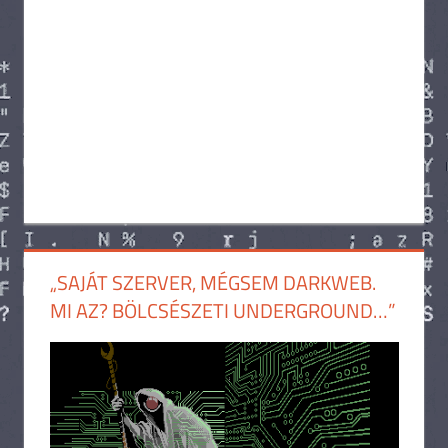
„SAJÁT SZERVER, MÉGSEM DARKWEB.
MI AZ? BÖLCSÉSZETI UNDERGROUND…”