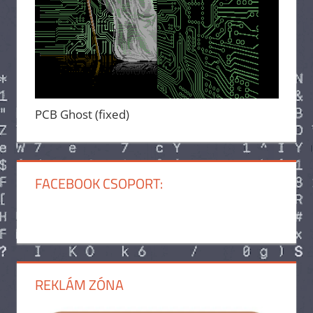
PCB Ghost (fixed)
FACEBOOK CSOPORT:
REKLÁM ZÓNA