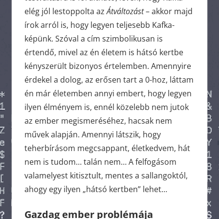
elég jól lestoppolta az
Átváltozást
– akkor majd
írok arról is, hogy legyen teljesebb Kafka-
képünk. Szóval a cím szimbolikusan is
értendő, mivel az én életem is hátsó kertbe
kényszerült bizonyos értelemben. Amennyire
érdekel a dolog, az erősen tart a 0-hoz, láttam
én már életemben annyi embert, hogy legyen
ilyen élményem is, ennél közelebb nem jutok
az ember megismeréséhez, hacsak nem
művek alapján. Amennyi látszik, hogy
teherbírásom megcsappant, életkedvem, hát
nem is tudom… talán nem… A felfogásom
valamelyest kitisztult, mentes a sallangoktól,
ahogy egy ilyen „hátsó kertben” lehet…
Gazdag ember problémája