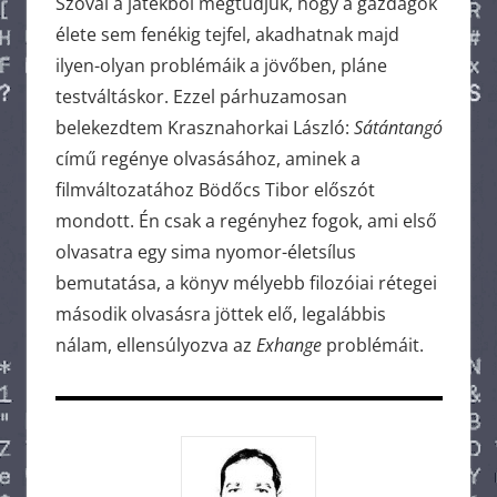
Szóval a játékból megtudjuk, hogy a gazdagok
élete sem fenékig tejfel, akadhatnak majd
ilyen-olyan problémáik a jövőben, pláne
testváltáskor. Ezzel párhuzamosan
belekezdtem Krasznahorkai László:
Sátántangó
című regénye olvasásához, aminek a
filmváltozatához Bödőcs Tibor előszót
mondott. Én csak a regényhez fogok, ami első
olvasatra egy sima nyomor-életsílus
bemutatása, a könyv mélyebb filozóiai rétegei
második olvasásra jöttek elő, legalábbis
nálam, ellensúlyozva az
Exhange
problémáit.