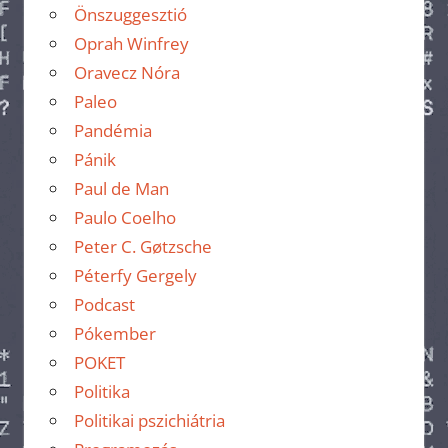
Önszuggesztió
Oprah Winfrey
Oravecz Nóra
Paleo
Pandémia
Pánik
Paul de Man
Paulo Coelho
Peter C. Gøtzsche
Péterfy Gergely
Podcast
Pókember
POKET
Politika
Politikai pszichiátria