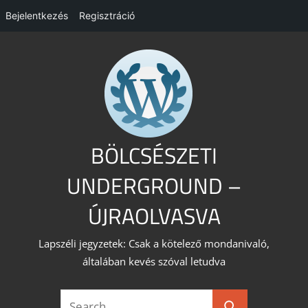
Bejelentkezés
Regisztráció
Skip
to
content
BÖLCSÉSZETI
UNDERGROUND –
ÚJRAOLVASVA
Lapszéli jegyzetek: Csak a kötelező mondanivaló,
általában kevés szóval letudva
Search