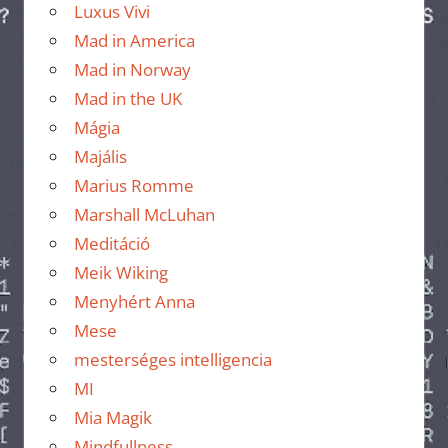
Luxus Vivi
Mad in America
Mad in Norway
Mad in the UK
Mágia
Majális
Marius Romme
Marshall McLuhan
Meditáció
Meik Wiking
Menyhért Anna
Mese
mesterséges intelligencia
MI
Mia Magik
Mindfullness