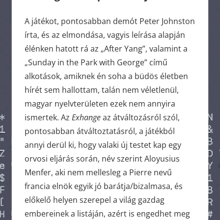
A játékot, pontosabban demót Peter Johnston
írta, és az elmondása, vagyis leírása alapján
élénken hatott rá az „After Yang”, valamint a
„Sunday in the Park with George” című
alkotások, amiknek én soha a büdös életben
hírét sem hallottam, talán nem véletlenül,
magyar nyelvterületen ezek nem annyira
ismertek. Az
Exhange
az átváltozásról szól,
pontosabban átváltoztatásról, a játékból
annyi derül ki, hogy valaki új testet kap egy
orvosi eljárás során, név szerint Aloyusius
Menfer, aki nem mellesleg a Pierre nevű
francia elnök egyik jó barátja/bizalmasa, és
előkelő helyen szerepel a világ gazdag
embereinek a listáján, azért is engedhet meg