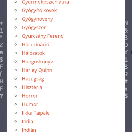
Gyermekpszichiátria
Gyógyító kövek
Gyógynövény
Gyógyszer
Gyurcsány Ferenc
Hallucináció
Hálózatok
Hangoskönyv
Harley Quinn
Hazugság
Hisztéria
Horror
Humor
Ilkka Taipale
India
Indián