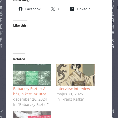
Facebook
X
LinkedIn
Like this:
Related
Babarczy Eszter: A
Interview Interview
ház, a kert, az utca
május 21, 2025
december 26, 2024
In "Franz Kafka"
In "Babarczy Eszter"