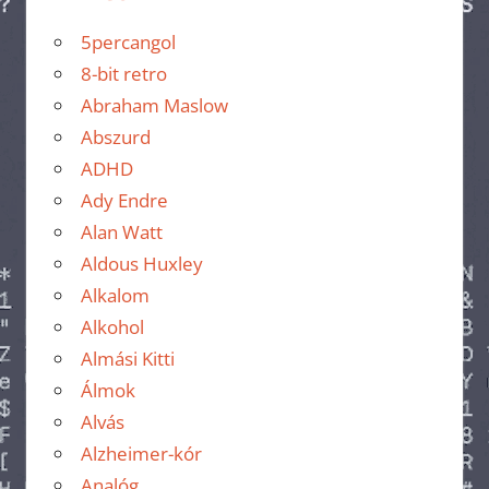
5percangol
8-bit retro
Abraham Maslow
Abszurd
ADHD
Ady Endre
Alan Watt
Aldous Huxley
Alkalom
Alkohol
Almási Kitti
Álmok
Alvás
Alzheimer-kór
Analóg