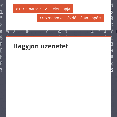
Bejegyzés
Previous
Terminator 2 – Az ítélet napja
Post:
navigáció
Next
Krasznahorkai László: Sátántangó
Post:
Hagyjon üzenetet