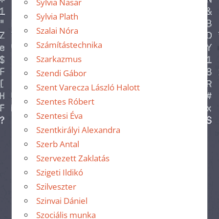
Sylvia Nasar
Sylvia Plath
Szalai Nóra
Számítástechnika
Szarkazmus
Szendi Gábor
Szent Varecza László Halott
Szentes Róbert
Szentesi Éva
Szentkirályi Alexandra
Szerb Antal
Szervezett Zaklatás
Szigeti Ildikó
Szilveszter
Szinvai Dániel
Szociális munka