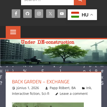
Search
for:
HU
BACK GARDEN – EXCHANGE
június 1, 2026
Papp Róbert, BA
Ink
,
Interactive fiction
,
Sci-fi
Leave a comment