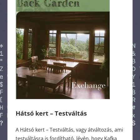
Hátsó kert – Testváltás
A Hátsó kert – Testváltás, vagy átváltozás, ami
testváltásra is fordítható, lévén, hogy Kafka