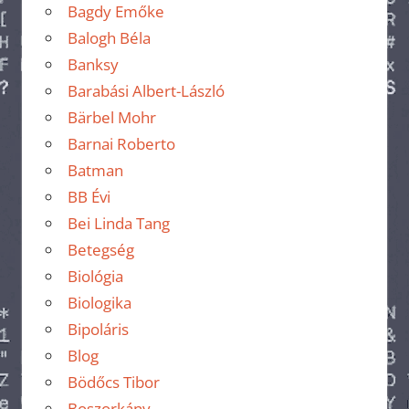
Bagdy Emőke
Balogh Béla
Banksy
Barabási Albert-László
Bärbel Mohr
Barnai Roberto
Batman
BB Évi
Bei Linda Tang
Betegség
Biológia
Biologika
Bipoláris
Blog
Bödőcs Tibor
Boszorkány