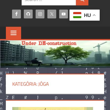
Search
for:
HU
KATEGÓRIA:
JÓGA