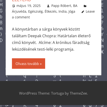
május 19, 2025
Papp Róbert, BA
Árjuvéda
,
Egészség
,
Étkezés
,
India
,
Jóga
Leave
a comment
A könyvtárban a sárga könyvek között
találtam Deepak Chopra: Határtalan életerő
című könyvét. Alcíme: A krónikus fáradtság
leküzdésének testi-lelki programja.
Olvass tovább
WordPress Theme: Tortuga by ThemeZee.