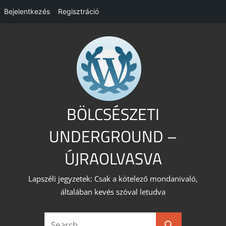
Bejelentkezés
Regisztráció
Skip
to
content
BÖLCSÉSZETI
UNDERGROUND –
ÚJRAOLVASVA
Lapszéli jegyzetek: Csak a kötelező mondanivaló,
általában kevés szóval letudva
Search