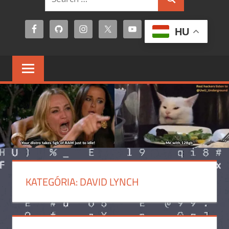
Search
for:
HU
KATEGÓRIA:
DAVID LYNCH