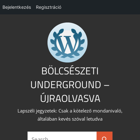
Bejelentkezés
Regisztráció
Skip
to
content
BÖLCSÉSZETI
UNDERGROUND –
ÚJRAOLVASVA
Lapszéli jegyzetek: Csak a kötelező mondanivaló,
általában kevés szóval letudva
Search