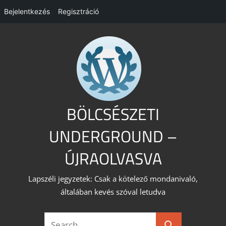
Bejelentkezés
Regisztráció
Skip
to
content
BÖLCSÉSZETI
UNDERGROUND –
ÚJRAOLVASVA
Lapszéli jegyzetek: Csak a kötelező mondanivaló,
általában kevés szóval letudva
Search