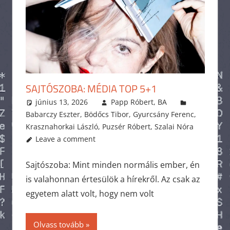
SAJTÓSZOBA: MÉDIA TOP 5+1
június 13, 2026
Papp Róbert, BA
Babarczy Eszter
,
Bödőcs Tibor
,
Gyurcsány Ferenc
,
Krasznahorkai László
,
Puzsér Róbert
,
Szalai Nóra
Leave a comment
Sajtószoba: Mint minden normális ember, én
is valahonnan értesülök a hírekről. Az csak az
egyetem alatt volt, hogy nem volt
Olvass tovább