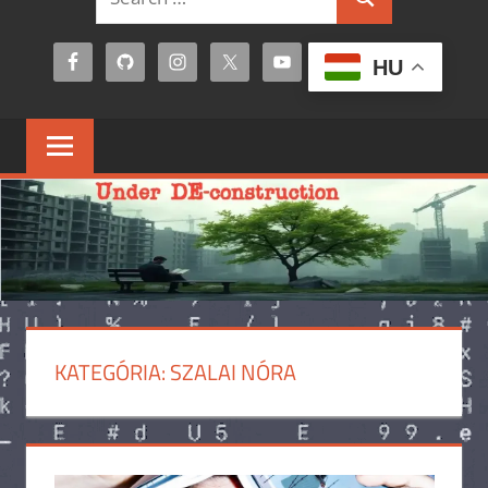
Search
for:
HU
KATEGÓRIA:
SZALAI NÓRA