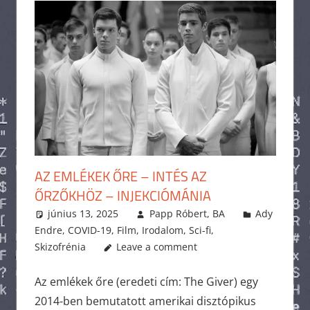
AZ EMLÉKEK ŐRE – INTÉS AZ
ŐRZŐKHÖZ – INJEKCIÓMÁNIA
június 13, 2025
Papp Róbert, BA
Ady
Endre
,
COVID-19
,
Film
,
Irodalom
,
Sci-fi
,
Skizofrénia
Leave a comment
Az emlékek őre (eredeti cím: The Giver) egy
2014-ben bemutatott amerikai disztópikus