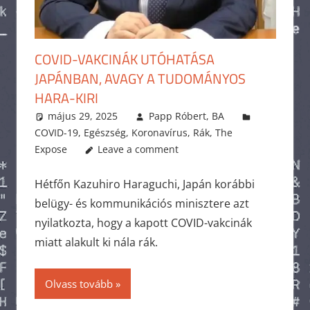
COVID-VAKCINÁK UTÓHATÁSA
JAPÁNBAN, AVAGY A TUDOMÁNYOS
HARA-KIRI
május 29, 2025
Papp Róbert, BA
COVID-19
,
Egészség
,
Koronavírus
,
Rák
,
The
Expose
Leave a comment
Hétfőn Kazuhiro Haraguchi, Japán korábbi
belügy- és kommunikációs minisztere azt
nyilatkozta, hogy a kapott COVID-vakcinák
miatt alakult ki nála rák.
Olvass tovább