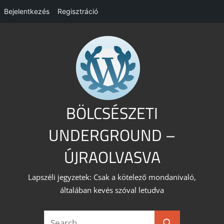
Bejelentkezés
Regisztráció
Skip
to
content
BÖLCSÉSZETI
UNDERGROUND –
ÚJRAOLVASVA
Lapszéli jegyzetek: Csak a kötelező mondanivaló,
általában kevés szóval letudva
Search