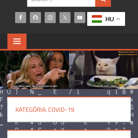
Search
for:
HU
KATEGÓRIA:
COVID-19