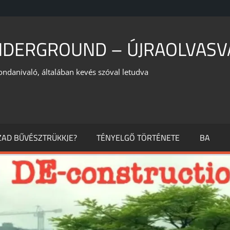
NDERGROUND – ÚJRAOLVASV
ondanivaló, általában kevés szóval letudva
ÁZAD BŰVÉSZTRÜKKJE?
TÉNYELGŐ TÖRTÉNETE
BA