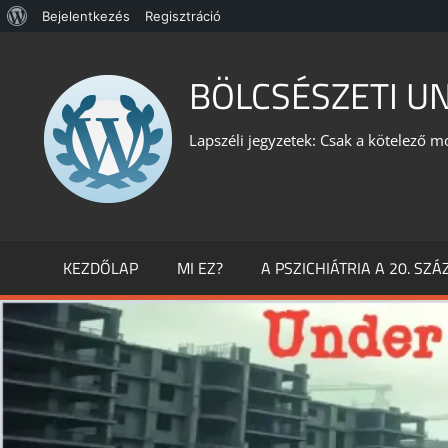
WordPress,
Bejelentkezés
Regisztráció
Skip
a
to
BÖLCSÉSZETI U
csodás
content
Lapszéli jegyzetek: Csak a kötelező m
KEZDŐLAP
MI EZ?
A PSZICHIÁTRIA A 20. SZ