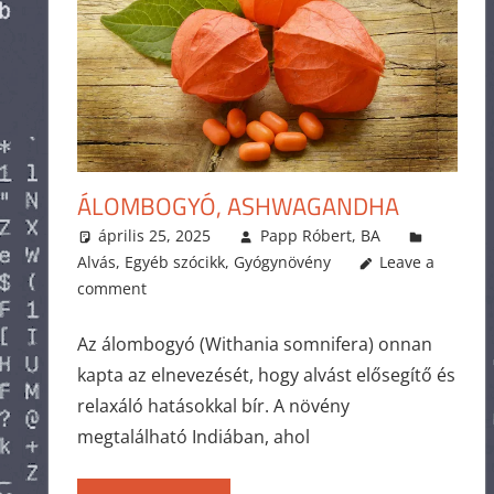
ÁLOMBOGYÓ, ASHWAGANDHA
április 25, 2025
Papp Róbert, BA
Alvás
,
Egyéb szócikk
,
Gyógynövény
Leave a
comment
Az álombogyó (Withania somnifera) onnan
kapta az elnevezését, hogy alvást elősegítő és
relaxáló hatásokkal bír. A növény
megtalálható Indiában, ahol