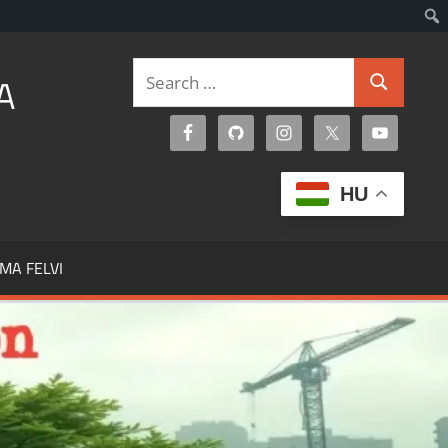
Search
A
Search
for:
HU
MA FELVI