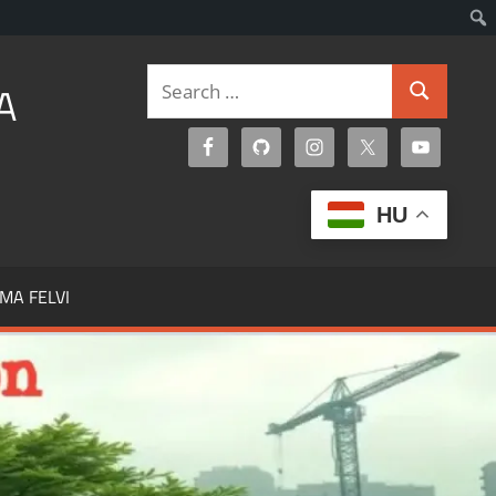
Search
A
Search
for:
HU
MA FELVI