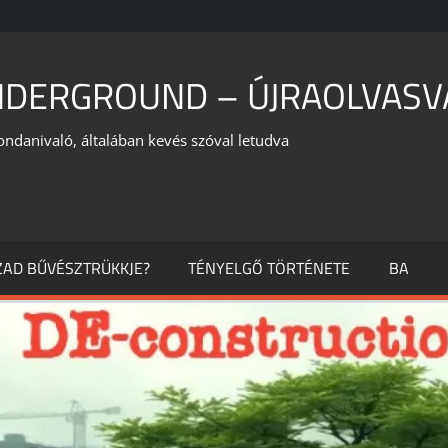
NDERGROUND – ÚJRAOLVASV
ondanivaló, általában kevés szóval letudva
ÁZAD BŰVÉSZTRÜKKJE?
TÉNYELGŐ TÖRTÉNETE
BA