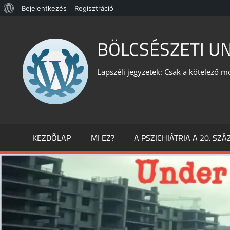
WordPress,
Bejelentkezés
Regisztráció
Skip
a
to
BÖLCSÉSZETI U
csodás
content
Lapszéli jegyzetek: Csak a kötelező m
KEZDŐLAP
MI EZ?
A PSZICHIÁTRIA A 20. SZ