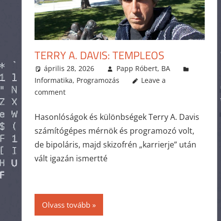
TERRY A. DAVIS: TEMPLEOS
április 28, 2026
Papp Róbert, BA
Informatika
,
Programozás
Leave a
comment
Hasonlóságok és különbségek Terry A. Davis
számítógépes mérnök és programozó volt,
de bipoláris, majd skizofrén „karrierje” után
vált igazán ismertté
Olvass tovább