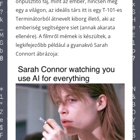
önpusztító faj, mint az ember, nincsen még
egy a világon, az ideális társ itt is egy T-101-es
Terminátorból átnevelt kiborg illető, aki az
emberiség segítségere siet (annak akarata
ellenére). A filmről mémek is készültek, a
legkifejezőbb például a gyanakvó Sarah
Connort ábrázoja: