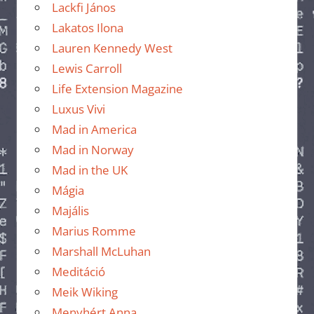
Lackfi János
Lakatos Ilona
Lauren Kennedy West
Lewis Carroll
Life Extension Magazine
Luxus Vivi
Mad in America
Mad in Norway
Mad in the UK
Mágia
Majális
Marius Romme
Marshall McLuhan
Meditáció
Meik Wiking
Menyhért Anna