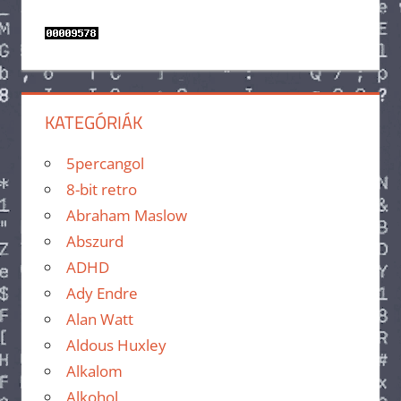
KATEGÓRIÁK
5percangol
8-bit retro
Abraham Maslow
Abszurd
ADHD
Ady Endre
Alan Watt
Aldous Huxley
Alkalom
Alkohol