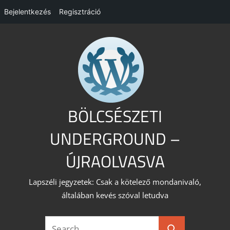
Bejelentkezés
Regisztráció
Skip
to
content
BÖLCSÉSZETI
UNDERGROUND –
ÚJRAOLVASVA
Lapszéli jegyzetek: Csak a kötelező mondanivaló,
általában kevés szóval letudva
Search