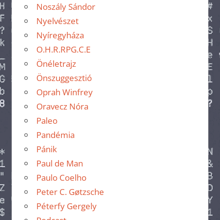
Noszály Sándor
Nyelvészet
Nyíregyháza
O.H.R.RPG.C.E
Önéletrajz
Önszuggesztió
Oprah Winfrey
Oravecz Nóra
Paleo
Pandémia
Pánik
Paul de Man
Paulo Coelho
Peter C. Gøtzsche
Péterfy Gergely