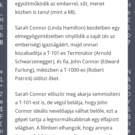
együttműködik az emberrel, sőt, menet
közben is tanul (mint a MI).
Sarah Connor (Linda Hamilton) kezdetben egy
elmegyógyintézetben sínylődik a saját (és az
emberiség) igazságáért, majd onnan
kiszabadítja a T-101-es Terminátor (Arnold
Schwarzenegger), és fia, John Connor (Edward
Furlong), miközben a T-1000-es (Robert
Patrick) üldözi őket.
Sarah Connor először meg akarja semmisíteni
a T-101-est is, de végül belátja, hogy John
Connor ideális nevelőapja válhat belőle, ezt a
gépet tartja a legnormálisabbnak egy elfajzott
világban. A filmben elhangzik, hogy annyira