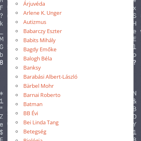
Árjuvéda
Arlene K. Unger
Autizmus
Babarczy Eszter
Babits Mihály
Bagdy Emőke
Balogh Béla
Banksy
Barabási Albert-László
Bärbel Mohr
Barnai Roberto
Batman
BB Évi
Bei Linda Tang
Betegség
Biológia