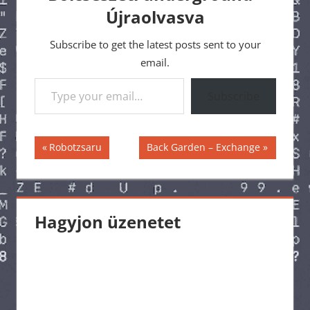
Újraolvasva
Subscribe to get the latest posts sent to your
email.
Type your email…
Subscribe
Bejegyzés
Previous
Next
Robotzsaru
Back Garden – Exchange
Post:
Post:
navigáció
Hagyjon üzenetet