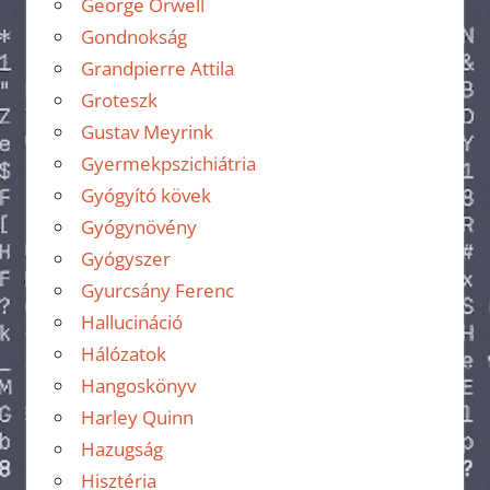
George Orwell
Gondnokság
Grandpierre Attila
Groteszk
Gustav Meyrink
Gyermekpszichiátria
Gyógyító kövek
Gyógynövény
Gyógyszer
Gyurcsány Ferenc
Hallucináció
Hálózatok
Hangoskönyv
Harley Quinn
Hazugság
Hisztéria