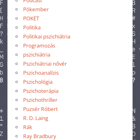
Podcast
Pókember
POKET
Politika
Politikai pszichiátria
Programozás
pszichiátria
Pszichiátriai nővér
Pszichoanalízis
Pszichológia
Pszichoterápia
Pszichothriller
Puzsér Róbert
R. D. Laing
Rák
Ray Bradbury