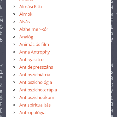
Almási Kitti
Álmok
Alvás
Alzheimer-kór
Analóg
Animációs film
Anna Antrophy
Anti-gasztro
Antidepresszáns
Antipszichiátria
Antipszichológia
Antipszichoterápia
Antipszichotikum
Antispiritualitás
Antropológia