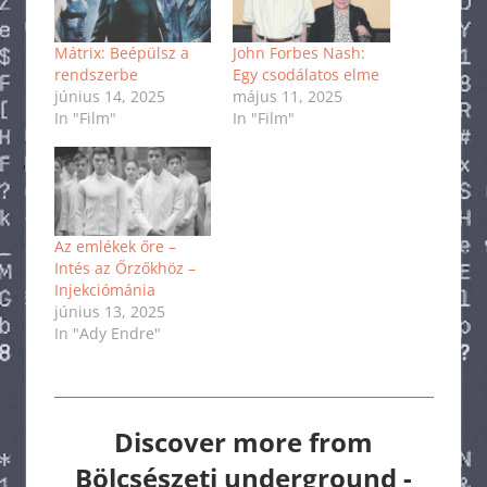
Mátrix: Beépülsz a
John Forbes Nash:
rendszerbe
Egy csodálatos elme
június 14, 2025
május 11, 2025
In "Film"
In "Film"
Az emlékek őre –
Intés az Őrzőkhöz –
Injekciómánia
június 13, 2025
In "Ady Endre"
Discover more from
Bölcsészeti underground -