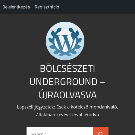
Bejelentkezés
Regisztráció
Skip
to
content
BÖLCSÉSZETI
UNDERGROUND –
ÚJRAOLVASVA
Lapszéli jegyzetek: Csak a kötelező mondanivaló,
általában kevés szóval letudva
Search