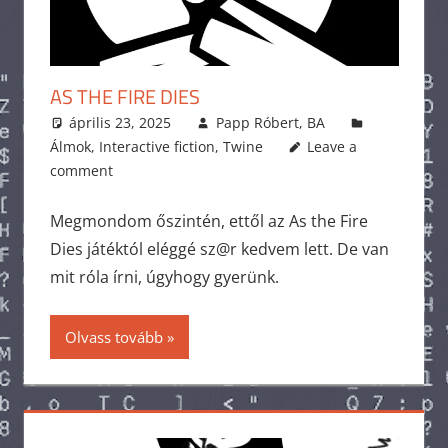
AS THE FIRE DIES
április 23, 2025
Papp Róbert, BA
Álmok
,
Interactive fiction
,
Twine
Leave a
comment
Megmondom őszintén, ettől az As the Fire
Dies játéktól eléggé sz@r kedvem lett. De van
mit róla írni, úgyhogy gyerünk.
Olvass tovább