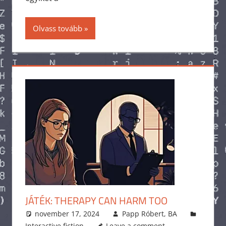
Olvass tovább
JÁTÉK: THERAPY CAN HARM TOO
november 17, 2024
Papp Róbert, BA
Interactive fiction
Leave a comment