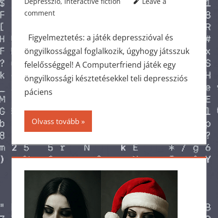
Depresszió
,
Interactive fiction
Leave a
comment
Figyelmeztetés: a játék depresszióval és
öngyilkossággal foglalkozik, úgyhogy játsszuk
felelősséggel! A Computerfriend játék egy
öngyilkossági késztetésekkel teli depressziós
páciens
Olvass tovább