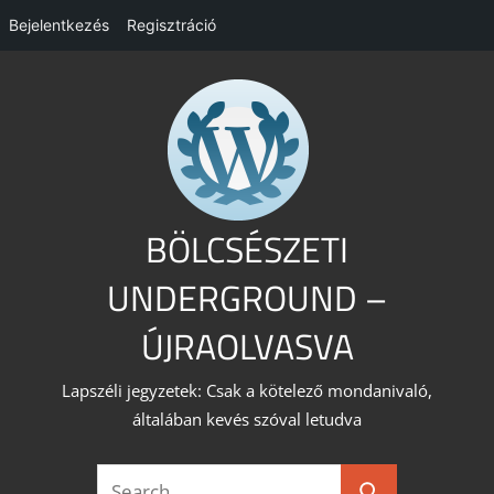
Bejelentkezés
Regisztráció
Skip
to
content
BÖLCSÉSZETI
UNDERGROUND –
ÚJRAOLVASVA
Lapszéli jegyzetek: Csak a kötelező mondanivaló,
általában kevés szóval letudva
Search