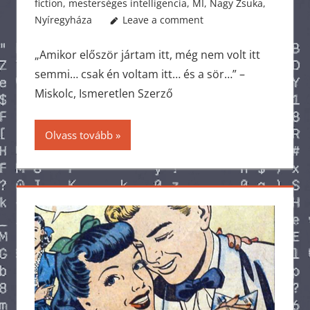
fiction
,
mesterséges intelligencia
,
MI
,
Nagy Zsuka
,
Nyíregyháza
Leave a comment
„Amikor először jártam itt, még nem volt itt
semmi… csak én voltam itt… és a sör…” –
Miskolc, Ismeretlen Szerző
Olvass tovább