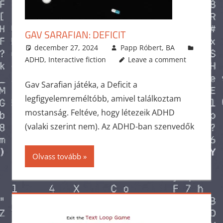
GAV SARAFIAN: DEFICIT
december 27, 2024
Papp Róbert, BA
ADHD
,
Interactive fiction
Leave a comment
Gav Sarafian játéka, a Deficit a
legfigyelemreméltóbb, amivel találkoztam
mostanság. Feltéve, hogy létezeik ADHD
(valaki szerint nem). Az ADHD-ban szenvedők
Olvass tovább