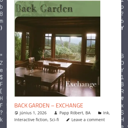
BACK GARDEN – EXCHANGE
június 1, 2026
Papp Róbert, BA
Ink
,
Interactive fiction
,
Sci-fi
Leave a comment