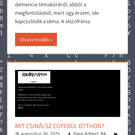
demencia témaköréről, abból a
megfontolásból, mert úgy érzem, ide
kapcsolódik a téma. A skizofrénia
Olvass tovább
MIT CSINÁLSZ EGYEDÜL OTTHON?
augusztus 30, 2025
Papp Róbert, BA