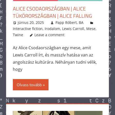
ALICE CSODAORSZÁGBAN | ALICE
TÜKÖRORSZÁGBAN | ALICE FALLING
június 20, 2025
Papp Róbert, BA
Interactive fiction
,
Irodalom
,
Lewis Carroll
,
Mese
,
Twine
Leave a comment
Az Alice Csodaországban egy mese, amit
Lewis Carroll írt, és masszív hatása van az
angolszász kultúrára. Néhányan tudni vélik,
hogy
Olvass tovább