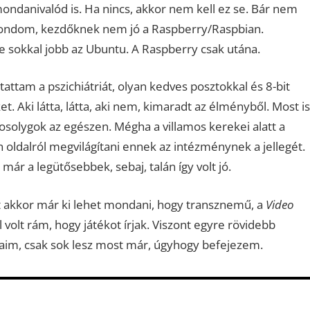
mondanivalód is. Ha nincs, akkor nem kell ez se. Bár nem
 mondom, kezdőknek nem jó a Raspberry/Raspbian.
 sokkal jobb az Ubuntu. A Raspberry csak utána.
attam a pszichiátriát, olyan kedves posztokkal és 8-bit
. Aki látta, látta, aki nem, kimaradt az élményből. Most is
solygok az egészen. Mégha a villamos kerekei alatt a
oldalról megvilágítani ennek az intézménynek a jellegét.
már a legütősebbek, sebaj, talán így volt jó.
 akkor már ki lehet mondani, hogy transznemű, a
Video
olt rám, hogy játékot írjak. Viszont egyre rövidebb
aim, csak sok lesz most már, úgyhogy befejezem.