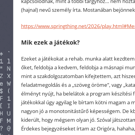
kapcsolódnak, mint a többi tárgyhoz… nem hozta
(hajnal) nevű személy írta. Mostanában bejönnek a
https://www.springthing.net/2026/play.html#M
Mik ezek a játékok?
Ezeket a játékokat a rehab. munka alatt kezdtem
őket, feldobja a kedvem, feldobja a másnapi m
mint a szakdolgozatomban kifejtettem, azt hisze
feladatmegoldás és a „szöveg öröme”, vagy „kat
élményt nyújt, ha belelátok a program készítési 
játékokkal úgy agyilag le bírtam kötni magam a 
nagyon jó a monotonitástűrő képességem. De kb
kiderült, hogy mégsem olyan jó. Szóval játszotta
Érdekes bejegyzéseket írtam az Origóra, hahaha,