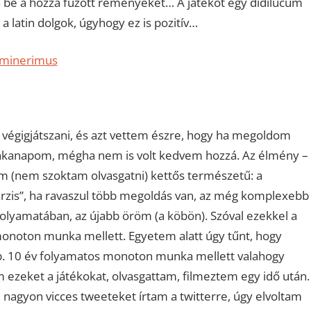
 be a hozzá fűzött reményeket… A játékot egy didilucum
 latin dolgok, úgyhogy ez is pozitív…
eminerimus
 végigjátszani, és azt vettem észre, hogy ha megoldom
unkanapom, mégha nem is volt kedvem hozzá. Az élmény –
m (nem szoktam olvasgatni) kettős természetű: a
arzis”, ha ravaszul több megoldás van, az még komplexebb
folyamatában, az újabb öröm (a köbön). Szóval ezekkel a
monoton munka mellett. Egyetem alatt úgy tűnt, hogy
. 10 év folyamatos monoton munka mellett valahogy
m ezeket a játékokat, olvasgattam, filmeztem egy idő után.
 nagyon vicces tweeteket írtam a twitterre, úgy elvoltam