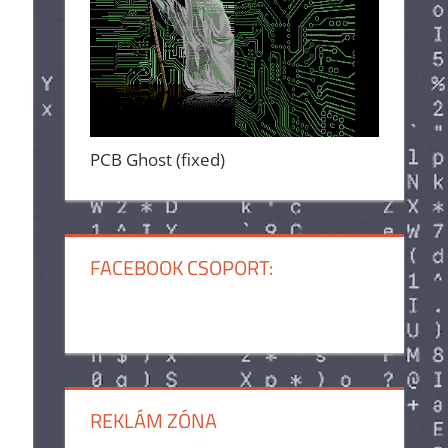
PCB Ghost (fixed)
FACEBOOK CSOPORT:
REKLÁM ZÓNA