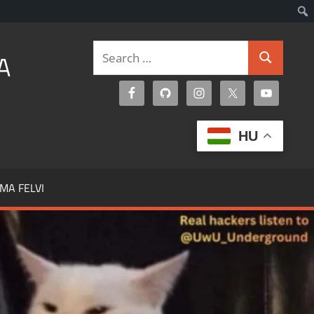
Search
A
Search
for:
HU
MA FELVI