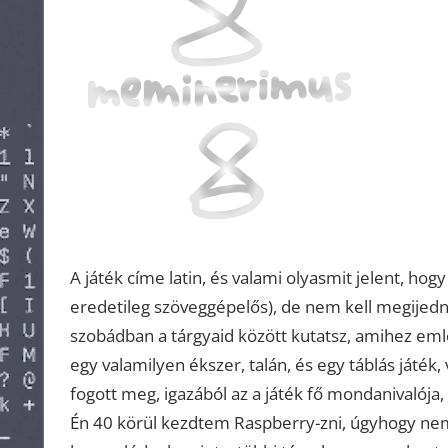
A játék címe latin, és valami olyasmit jelent, ho
eredetileg szöveggépelős), de nem kell megijedni
szobádban a tárgyaid között kutatsz, amihez eml
egy valamilyen ékszer, talán, és egy táblás játék
fogott meg, igazából az a játék fő mondanivalója
Én 40 körül kezdtem Raspberry-zni, úgyhogy nem