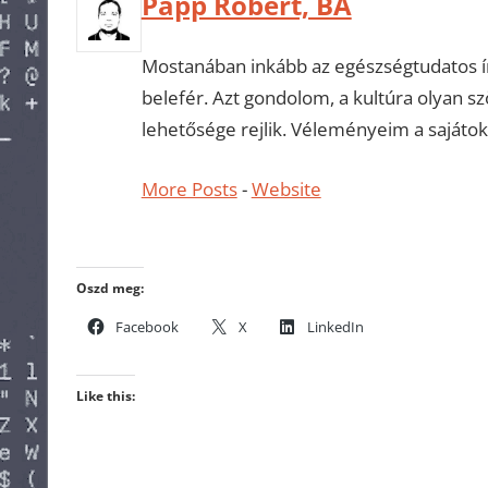
Papp Róbert, BA
Mostanában inkább az egészségtudatos ír
belefér. Azt gondolom, a kultúra olyan 
lehetősége rejlik. Véleményeim a sajátok
More Posts
-
Website
Oszd meg:
Facebook
X
LinkedIn
Like this: