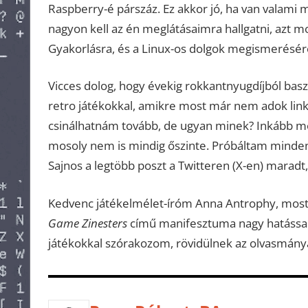
Raspberry-é párszáz. Ez akkor jó, ha van valami 
nagyon kell az én meglátásaimra hallgatni, azt
Gyakorlásra, és a Linux-os dolgok megismerésére
Vicces dolog, hogy évekig rokkantnyugdíjból baszt
retro játékokkal, amikre most már nem adok linket
csinálhatnám tovább, de ugyan minek? Inkább mo
mosoly nem is mindig őszinte. Próbáltam minden 
Sajnos a legtöbb poszt a Twitteren (X-en) maradt, 
Kedvenc játékelmélet-íróm Anna Antrophy, most
Game Zinesters
című manifesztuma nagy hatással v
játékokkal szórakozom, rövidülnek az olvasmány