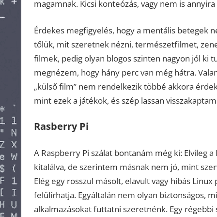
magamnak. Kicsi konteózás, vagy nem is annyira a
Érdekes megfigyelés, hogy a mentális betegek ne
tőlük, mit szeretnek nézni, természetfilmet, ze
filmek, pedig olyan blogos szinten nagyon jól ki
megnézem, hogy hány perc van még hátra. Valami
„külső film” nem rendelkezik többé akkora érde
mint ezek a játékok, és szép lassan visszakaptam 
Rasberry Pi
A Raspberry Pi szálat bontanám még ki: Elvileg 
kitalálva, de szerintem másnak nem jó, mint s
Elég egy rosszul másolt, elavult vagy hibás Linux
felülírhatja. Egyáltalán nem olyan biztonságos,
alkalmazásokat futtatni szeretnénk. Egy régebbi