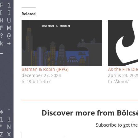
Related
Batman & Robin (JRPG)
As the Fire Di
december 27, 2024
április 23, 202
In "8-bit retro"
In "Álmok"
Discover more from Bölcs
Subscribe to get the
Type your email…