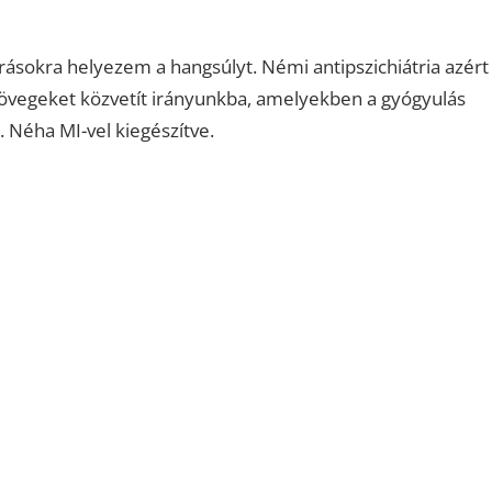
ásokra helyezem a hangsúlyt. Némi antipszichiátria azért
szövegeket közvetít irányunkba, amelyekben a gyógyulás
. Néha MI-vel kiegészítve.