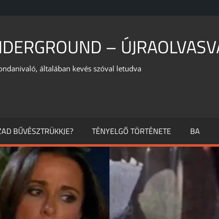
NDERGROUND – ÚJRAOLVASV
ondanivaló, általában kevés szóval letudva
ÁZAD BŰVÉSZTRÜKKJE?
TÉNYELGŐ TÖRTÉNETE
BA