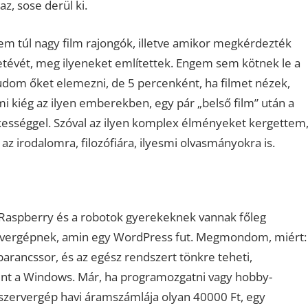
z, sose derül ki.
m túl nagy film rajongók, illetve amikor megkérdezték
netévét, meg ilyeneket említettek. Engem sem kötnek le a
 tudom őket elemezni, de 5 percenként, ha filmet nézek,
 kiég az ilyen emberekben, egy pár „belső film” után a
kességgel. Szóval az ilyen komplex élményeket kergettem
az irodalomra, filozófiára, ilyesmi olvasmányokra is.
a Raspberry és a robotok gyerekeknek vannak főleg
zervergépnek, amin egy WordPress fut. Megmondom, miért:
 parancssor, és az egész rendszert tönkre teheti,
 mint a Windows. Már, ha programozgatni vagy hobby-
 szervergép havi áramszámlája olyan 40000 Ft, egy