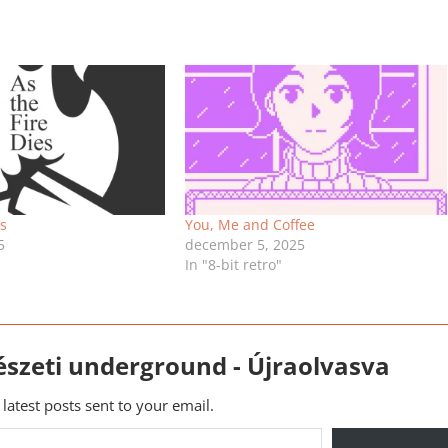
es
You, Me and Coffee
5
december 5, 2025
In "8-bit retro"
észeti underground - Újraolvasva
 latest posts sent to your email.