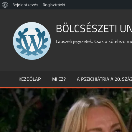
WordPress,
Bejelentkezés
Regisztráció
Skip
a
to
BÖLCSÉSZETI U
csodás
content
Lapszéli jegyzetek: Csak a kötelező m
KEZDŐLAP
MI EZ?
A PSZICHIÁTRIA A 20. SZ