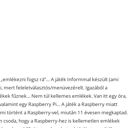
gy „emlékezni fogsz rá”… A játék Informmal készült (ami
, mert feleletválasztós/menüvezérelt. Igazából a
ékek fűznek… Nem túl kellemes emlékek. Van itt egy óra,
, valamint egy Raspberry Pi… A játék a Raspberry miatt
, mi történt a Raspberry-vel, miután 11 évesen megkaptad.
 csoda, hogy a Raspberry-hez is kellemetlen emlékek