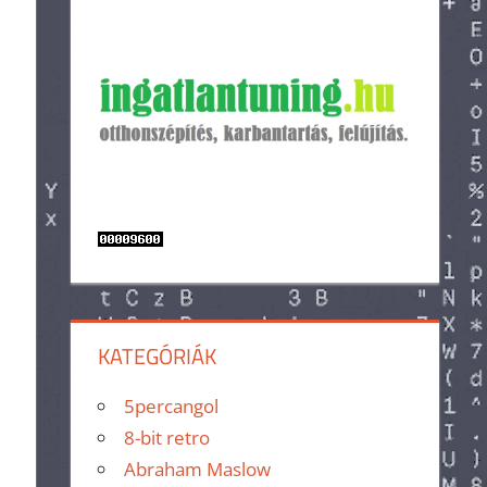
,
KATEGÓRIÁK
5percangol
8-bit retro
Abraham Maslow