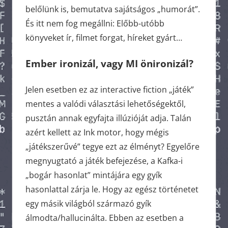
belőlünk is, bemutatva sajátságos „humorát”.
És itt nem fog megállni: Előbb-utóbb
könyveket ír, filmet forgat, híreket gyárt…
Ember ironizál, vagy MI önironizál?
Jelen esetben ez az interactive fiction „játék”
mentes a valódi választási lehetőségektől,
pusztán annak egyfajta illúzióját adja. Talán
azért kellett az Ink motor, hogy mégis
„játékszerűvé” tegye ezt az élményt? Egyelőre
megnyugtató a játék befejezése, a Kafka-i
„bogár hasonlat” mintájára egy gyík
hasonlattal zárja le. Hogy az egész történetet
egy másik világból származó gyík
álmodta/hallucinálta. Ebben az esetben a