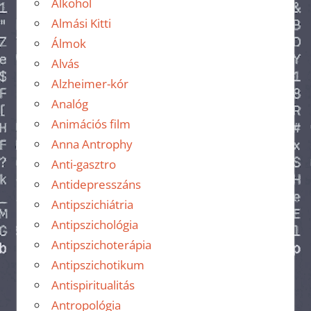
Alkohol
Almási Kitti
Álmok
Alvás
Alzheimer-kór
Analóg
Animációs film
Anna Antrophy
Anti-gasztro
Antidepresszáns
Antipszichiátria
Antipszichológia
Antipszichoterápia
Antipszichotikum
Antispiritualitás
Antropológia