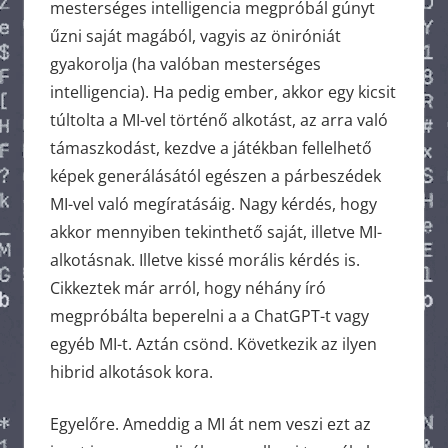
mesterséges intelligencia megpróbál gúnyt
űzni saját magából, vagyis az öniróniát
gyakorolja (ha valóban mesterséges
intelligencia). Ha pedig ember, akkor egy kicsit
túltolta a MI-vel történő alkotást, az arra való
támaszkodást, kezdve a játékban fellelhető
képek generálásától egészen a párbeszédek
MI-vel való megíratásáig. Nagy kérdés, hogy
akkor mennyiben tekinthető saját, illetve MI-
alkotásnak. Illetve kissé morális kérdés is.
Cikkeztek már arról, hogy néhány író
megpróbálta beperelni a a ChatGPT-t vagy
egyéb MI-t. Aztán csönd. Következik az ilyen
hibrid alkotások kora.
Egyelőre. Ameddig a MI át nem veszi ezt az