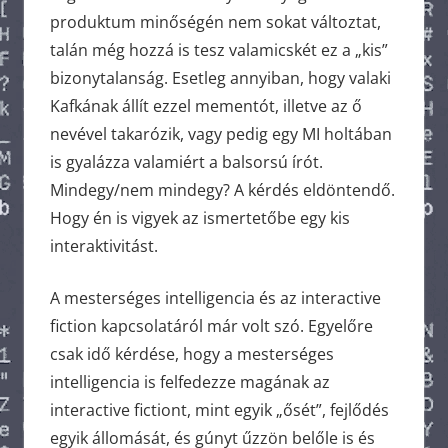
produktum minőségén nem sokat változtat,
talán még hozzá is tesz valamicskét ez a „kis”
bizonytalanság. Esetleg annyiban, hogy valaki
Kafkának állít ezzel mementót, illetve az ő
nevével takarózik, vagy pedig egy MI holtában
is gyalázza valamiért a balsorsú írót.
Mindegy/nem mindegy? A kérdés eldöntendő.
Hogy én is vigyek az ismertetőbe egy kis
interaktivitást.
A mesterséges intelligencia és az interactive
fiction kapcsolatáról már volt szó. Egyelőre
csak idő kérdése, hogy a mesterséges
intelligencia is felfedezze magának az
interactive fictiont, mint egyik „ősét”, fejlődés
egyik állomását, és gúnyt űzzön belőle is és