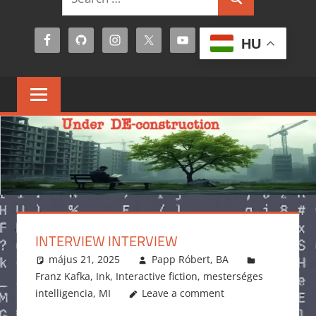
Search
for:
HU
INTERVIEW INTERVIEW
május 21, 2025
Papp Róbert, BA
Franz Kafka
,
Ink
,
Interactive fiction
,
mesterséges
intelligencia
,
MI
Leave a comment