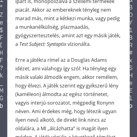
ipart is, monopolizálva a szellemi termékek
piacát. Akkor az embereknek tényleg nem
marad más, mint a kétkezi munka, vagy pedig
a munkanélküliség, plazmaadás,
gyógyszertesztelés, amint azt egy másik játék,
a
Test Subject: Syntaptix
vízionálta.
Erre a játékra rímel az a Douglas Adams
idézet, ami valahogy így szól: Ha tényleg egy
másik valaki álmodik engem, akkor remélem,
hogy élvezi. A játék szerint egy gyíkszerű lény
(kaméleon) álmodta az egész történetet,
vagyis interjú-sorozatot, mégpedig Ronynn
néven. Ami érdekes még, hogy létezik ugyan
ilyen nevű alkotó, de direkt link nincs az
oldalára, a MI „álcázhatta” is magát ilyen