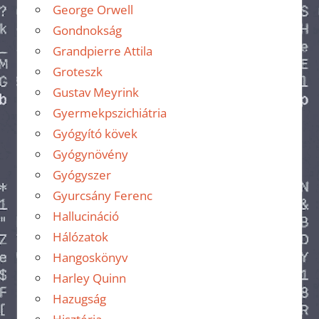
George Orwell
Gondnokság
Grandpierre Attila
Groteszk
Gustav Meyrink
Gyermekpszichiátria
Gyógyító kövek
Gyógynövény
Gyógyszer
Gyurcsány Ferenc
Hallucináció
Hálózatok
Hangoskönyv
Harley Quinn
Hazugság