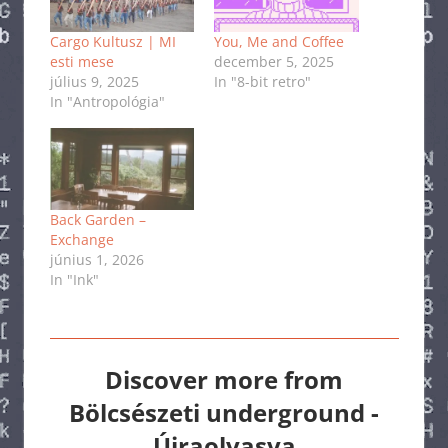
Cargo Kultusz | MI
You, Me and Coffee
esti mese
december 5, 2025
július 9, 2025
In "8-bit retro"
In "Antropológia"
Back Garden –
Exchange
június 1, 2026
In "Ink"
Discover more from
Bölcsészeti underground -
Újraolvasva