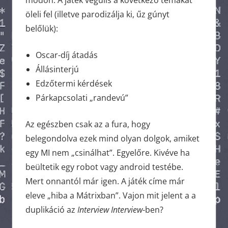
módon. A játék végülis a következő témákat
öleli fel (illetve parodizálja ki, űz gúnyt
belőlük):
Oscar-díj átadás
Állásinterjú
Edzőtermi kérdések
Párkapcsolati „randevú”
Az egészben csak az a fura, hogy
belegondolva ezek mind olyan dolgok, amiket
egy MI nem „csinálhat”. Egyelőre. Kivéve ha
beültetik egy robot vagy android testébe.
Mert onnantól már igen. A játék címe már
eleve „hiba a Mátrixban”. Vajon mit jelent a a
duplikáció az
Interview Interview
-ben?