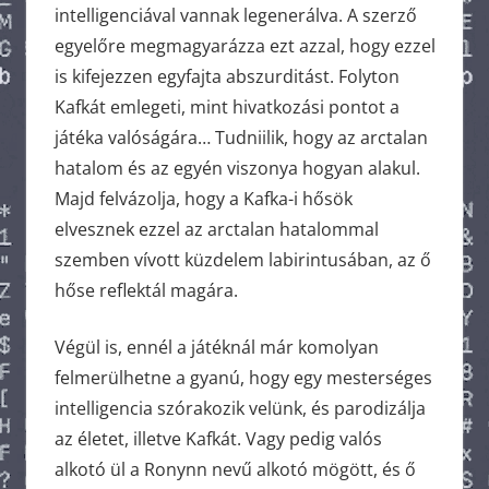
intelligenciával vannak legenerálva. A szerző
egyelőre megmagyarázza ezt azzal, hogy ezzel
is kifejezzen egyfajta abszurditást. Folyton
Kafkát emlegeti, mint hivatkozási pontot a
játéka valóságára… Tudniilik, hogy az arctalan
hatalom és az egyén viszonya hogyan alakul.
Majd felvázolja, hogy a Kafka-i hősök
elvesznek ezzel az arctalan hatalommal
szemben vívott küzdelem labirintusában, az ő
hőse reflektál magára.
Végül is, ennél a játéknál már komolyan
felmerülhetne a gyanú, hogy egy mesterséges
intelligencia szórakozik velünk, és parodizálja
az életet, illetve Kafkát. Vagy pedig valós
alkotó ül a Ronynn nevű alkotó mögött, és ő