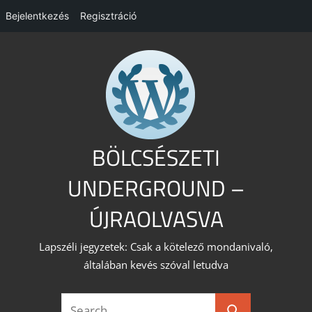
Bejelentkezés
Regisztráció
Skip
to
content
BÖLCSÉSZETI
UNDERGROUND –
ÚJRAOLVASVA
Lapszéli jegyzetek: Csak a kötelező mondanivaló,
általában kevés szóval letudva
Search