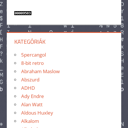
KATEGÓRIÁK
5percangol
8-bit retro
Abraham Maslow
Abszurd
ADHD
Ady Endre
Alan Watt
Aldous Huxley
Alkalom