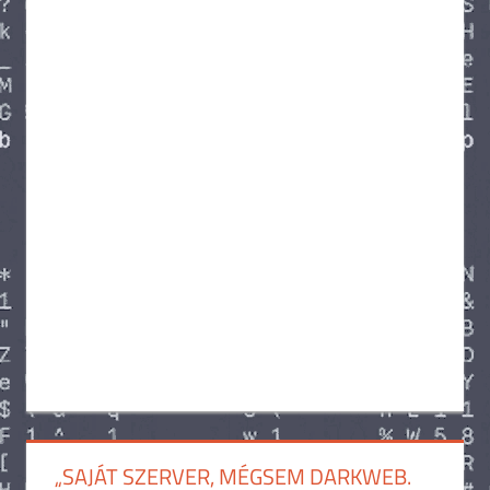
„SAJÁT SZERVER, MÉGSEM DARKWEB.