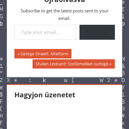
Subscribe to get the latest posts sent to your
email.
Type your email…
Subscribe
Bejegyzés
Previous
George Orwell: Állatfarm
Post:
navigáció
Next
Shawn Leonard: Szellemekkel suttogó
Post:
Hagyjon üzenetet