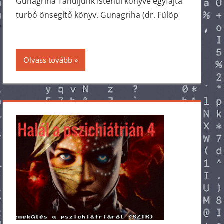
Gunagriha Tanuljunk Istenül könyve egyfajta
turbó önsegítő könyv. Gunagriha (dr. Fülöp
Olvass tovább