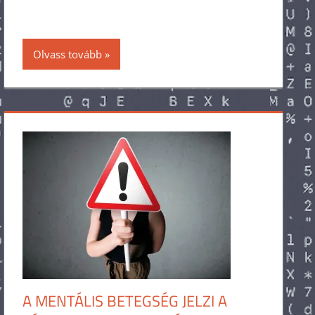
Olvass tovább
A MENTÁLIS BETEGSÉG JELZI A