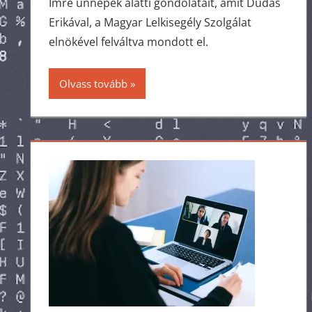
Imre ünnepek alatti gondolatait, amit Dudás
Erikával, a Magyar Lelkisegély Szolgálat
elnökével felváltva mondott el.
Olvass tovább