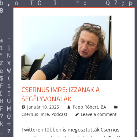
CSERNUS IMRE: IZZANAK A
SEGÉLYVONALAK
január 10, 2025
Papp Róbert, BA
Csernus Imre
,
Podcast
Leave a comment
Twitteren többen is megosztották Csernus