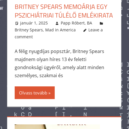
BRITNEY SPEARS MEMOÁRJA EGY
PSZICHIÁTRIAI TÚLÉLŐ EMLÉKIRATA
január 1, 2025
Papp Róbert, BA
Britney Spears
,
Mad in America
Leave a
comment
A félig nyugdíjas popsztár, Britney Spears
majdnem olyan híres 13 év feletti
gondnoksági ügyéről, amely alatt minden
személyes, szakmai és
Olvass tovább