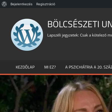
WordPress,
Bejelentkezés
Regisztráció
Skip
a
to
BÖLCSÉSZETI U
csodás
content
Lapszéli jegyzetek: Csak a kötelező m
KEZDŐLAP
MI EZ?
A PSZICHIÁTRIA A 20. SZ