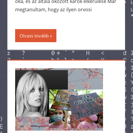
oka, és az általa okozott károk elkerülése Már
megtanultam, hogy az ilyen orvosi
Olvass tovább