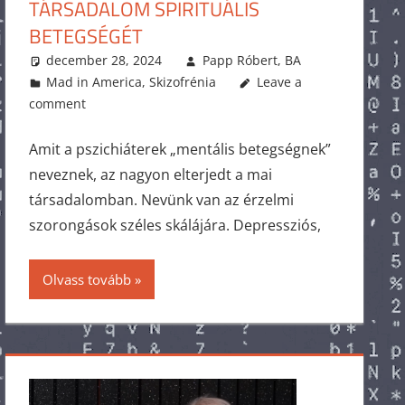
TÁRSADALOM SPIRITUÁLIS
BETEGSÉGÉT
december 28, 2024
Papp Róbert, BA
Mad in America
,
Skizofrénia
Leave a
comment
Amit a pszichiáterek „mentális betegségnek”
neveznek, az nagyon elterjedt a mai
társadalomban. Nevünk van az érzelmi
szorongások széles skálájára. Depressziós,
Olvass tovább