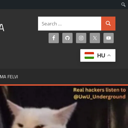
Search
A
Search
for:
HU
MA FELVI