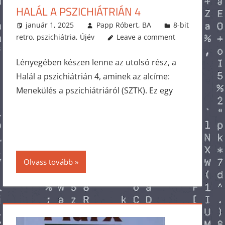
HALÁL A PSZICHIÁTRIÁN 4
január 1, 2025
Papp Róbert, BA
8-bit
retro
,
pszichiátria
,
Újév
Leave a comment
Lényegében készen lenne az utolsó rész, a
Halál a pszichiátrián 4, aminek az alcíme:
Menekülés a pszichiátriáról (SZTK). Ez egy
Olvass tovább