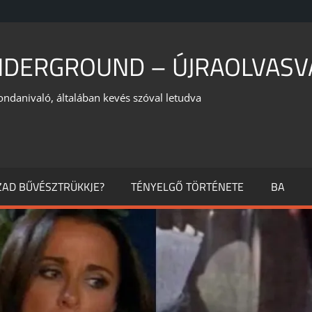
NDERGROUND – ÚJRAOLVASV
ondanivaló, általában kevés szóval letudva
ÁZAD BŰVÉSZTRÜKKJE?
TÉNYELGŐ TÖRTÉNETE
BA