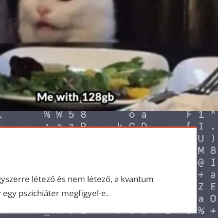
gyszerre létező és nem létező, a kvantum
 egy pszichiáter megfigyel-e.