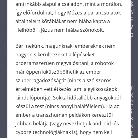
ami inkább alapul a családon, mint a morálon.
Így előfordulhat, hogy Mózes a parancsolatok
által teleírt kőtáblákat nem hiába kapta a
„felhőből”, Jézus nem hiába szónokolt.
Bár, nekünk, magunknak, embereknek nem
nagyon sikerült ezeket a lépéseket
programszerűen megvalósítani, a robotok
már éppen kiküszöbölhetik az ember
szuperragadozóságát (nincs a szó szoros
értelmében vett étkezés, ami a gyilkosságok
kiindulópontja). Sokkal időtállóbb anyagokból
készül a test (nincs annyi halálfélelem). Ha az
ember a transzhumán példákon keresztül
jobban belátja (vagy nevezhetjük android- és
cyborg technológiáknak is), hogy nem kell