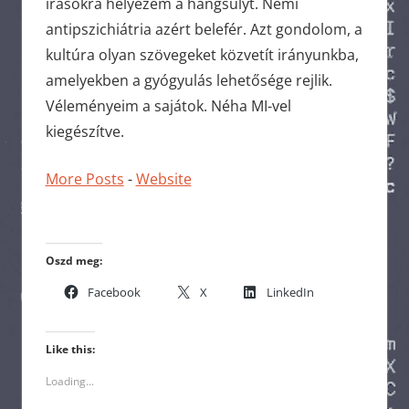
írásokra helyezem a hangsúlyt. Némi
antipszichiátria azért belefér. Azt gondolom, a
kultúra olyan szövegeket közvetít irányunkba,
amelyekben a gyógyulás lehetősége rejlik.
Véleményeim a sajátok. Néha MI-vel
kiegészítve.
More Posts
-
Website
Oszd meg:
Facebook
X
LinkedIn
Like this:
Loading...