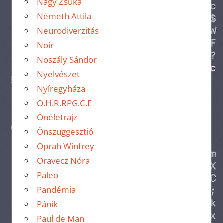
Nagy Zsuka
Németh Attila
Neurodiverzitás
Noir
Noszály Sándor
Nyelvészet
Nyíregyháza
O.H.R.RPG.C.E
Önéletrajz
Önszuggesztió
Oprah Winfrey
Oravecz Nóra
Paleo
Pandémia
Pánik
Paul de Man