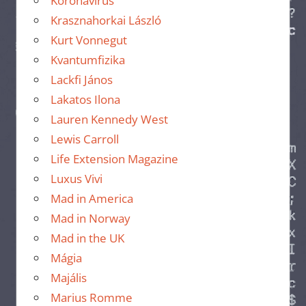
Koronavírus
Krasznahorkai László
Kurt Vonnegut
Kvantumfizika
Lackfi János
Lakatos Ilona
Lauren Kennedy West
Lewis Carroll
Life Extension Magazine
Luxus Vivi
Mad in America
Mad in Norway
Mad in the UK
Mágia
Majális
Marius Romme