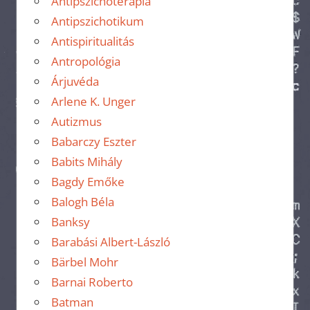
Antipszichoterápia
Antipszichotikum
Antispiritualitás
Antropológia
Árjuvéda
Arlene K. Unger
Autizmus
Babarczy Eszter
Babits Mihály
Bagdy Emőke
Balogh Béla
Banksy
Barabási Albert-László
Bärbel Mohr
Barnai Roberto
Batman