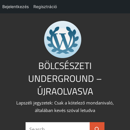
Bejelentkezés
Regisztráció
Skip
to
content
BÖLCSÉSZETI
UNDERGROUND –
ÚJRAOLVASVA
Lapszéli jegyzetek: Csak a kötelező mondanivaló,
általában kevés szóval letudva
Search