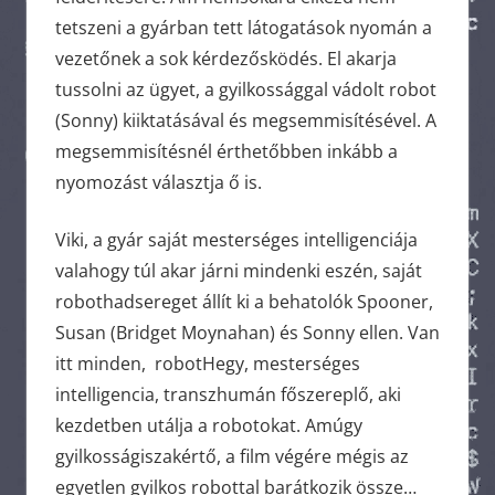
tetszeni a gyárban tett látogatások nyomán a
vezetőnek a sok kérdezősködés. El akarja
tussolni az ügyet, a gyilkossággal vádolt robot
(Sonny) kiiktatásával és megsemmisítésével. A
megsemmisítésnél érthetőbben inkább a
nyomozást választja ő is.
Viki, a gyár saját mesterséges intelligenciája
valahogy túl akar járni mindenki eszén, saját
robothadsereget állít ki a behatolók Spooner,
Susan (Bridget Moynahan) és Sonny ellen. Van
itt minden, robotHegy, mesterséges
intelligencia, transzhumán főszereplő, aki
kezdetben utálja a robotokat. Amúgy
gyilkosságiszakértő, a film végére mégis az
egyetlen gyilkos robottal barátkozik össze…