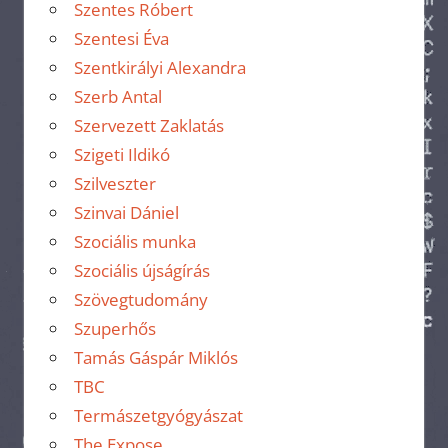
Szentes Róbert
Szentesi Éva
Szentkirályi Alexandra
Szerb Antal
Szervezett Zaklatás
Szigeti Ildikó
Szilveszter
Szinvai Dániel
Szociális munka
Szociális újságírás
Szövegtudomány
Szuperhős
Tamás Gáspár Miklós
TBC
Termászetgyógyászat
The Expose