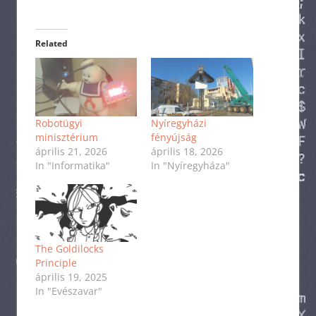
Related
Robotügyi
Nyíregyházi
minisztérium
fényújság
április 21, 2026
április 18, 2026
In "Informatika"
In "Nyíregyháza"
The Goldilocks
Principle
április 19, 2025
In "Evészavar"