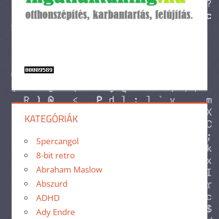
KATEGÓRIÁK
5percangol
8-bit retro
Abraham Maslow
Abszurd
ADHD
Ady Endre