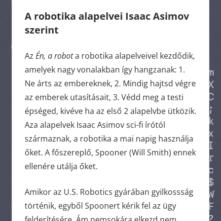
A robotika alapelvei Isaac Asimov
szerint
Az
Én, a robot
a robotika alapelveivel kezdődik,
amelyek nagy vonalakban így hangzanak: 1.
Ne árts az embereknek, 2. Mindig hajtsd végre
az emberek utasításait, 3. Védd meg a testi
épséged, kivéve ha az első 2 alapelvbe ütközik.
Aza alapelvek Isaac Asimov sci-fi írótól
származnak, a robotika a mai napig használja
őket. A főszereplő, Spooner (Will Smith) ennek
ellenére utálja őket.
Amikor az U.S. Robotics gyárában gyilkossság
történik, egyből Spoonert kérik fel az ügy
felderítésére. Ám nemsokára elkezd nem