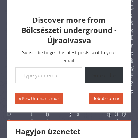
Discover more from
Bölcsészeti underground -
Újraolvasva
Subscribe to get the latest posts sent to your
email.
Type your email…
Subscribe
Bejegyzés
Previous
Next
Poszthumanizmus
Robotzsaru
Post:
Post:
navigáció
Hagyjon üzenetet