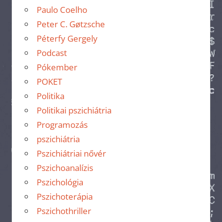
Paulo Coelho
Peter C. Gøtzsche
Péterfy Gergely
Podcast
Pókember
POKET
Politika
Politikai pszichiátria
Programozás
pszichiátria
Pszichiátriai nővér
Pszichoanalízis
Pszichológia
Pszichoterápia
Pszichothriller