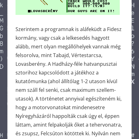
Szerintem a programnak is aláfeküdt a Fidesz
kormány, vagy csak a lelkesedés hagyott
alább, mert olyan megállóhelyek vannak még
felsorolva, mint Tabajd, Vértestarcsa,
Lovasberény. A Hadházy-féle hatvanpusztai
sztorihoz kapcsolódott a játékhoz a
kutatómunka (ahol állítólag 1-2 utason kívül
nem száll fel senki, csak maximum szellem-
utasok). A történetet annyival egészíteném ki,
hogy a motorvonatokat mindenesetre
Nyíregyházáról happolták csak úgy el, éppen
láttam, amint felpakolják őket a tehervonatra,
és zsupsz, Felcsúton kötöttek ki. Nyilván nem