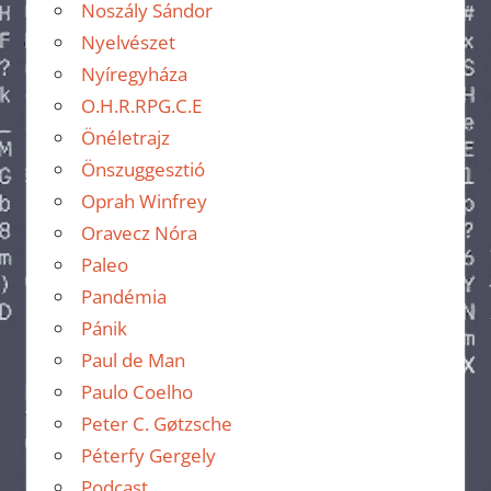
Noszály Sándor
Nyelvészet
Nyíregyháza
O.H.R.RPG.C.E
Önéletrajz
Önszuggesztió
Oprah Winfrey
Oravecz Nóra
Paleo
Pandémia
Pánik
Paul de Man
Paulo Coelho
Peter C. Gøtzsche
Péterfy Gergely
Podcast