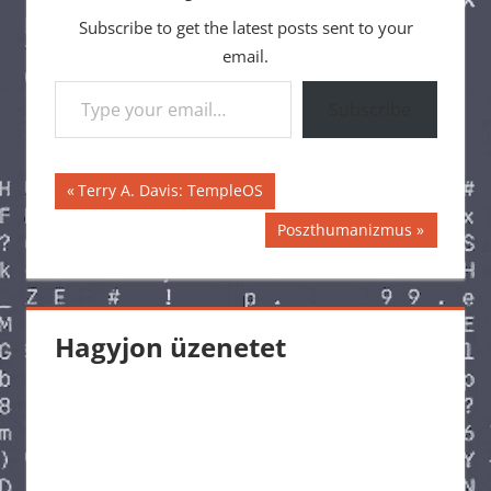
Subscribe to get the latest posts sent to your
email.
Type your email…
Subscribe
Bejegyzés
Previous
Terry A. Davis: TempleOS
Post:
navigáció
Next
Poszthumanizmus
Post:
Hagyjon üzenetet