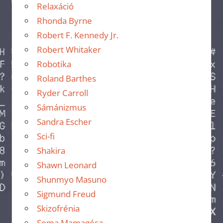
Relaxáció
Rhonda Byrne
Robert F. Kennedy Jr.
Robert Whitaker
Robotika
Roland Barthes
Ryder Carroll
Sámánizmus
Sandra Escher
Sci-fi
Shakira
Shawn Leonard
Shunmyo Masuno
Sigmund Freud
Skizofrénia
Soma Mamagésa