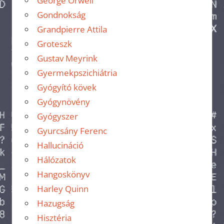
George Orwell
Gondnokság
Grandpierre Attila
Groteszk
Gustav Meyrink
Gyermekpszichiátria
Gyógyító kövek
Gyógynövény
Gyógyszer
Gyurcsány Ferenc
Hallucináció
Hálózatok
Hangoskönyv
Harley Quinn
Hazugság
Hisztéria