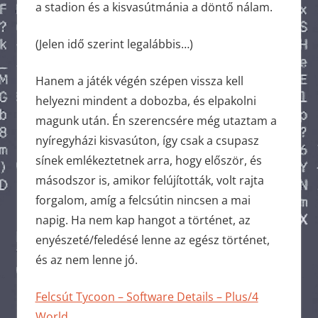
a stadion és a kisvasútmánia a döntő nálam.
(Jelen idő szerint legalábbis…)
Hanem a játék végén szépen vissza kell
helyezni mindent a dobozba, és elpakolni
magunk után. Én szerencsére még utaztam a
nyíregyházi kisvasúton, így csak a csupasz
sínek emlékeztetnek arra, hogy először, és
másodszor is, amikor felújították, volt rajta
forgalom, amíg a felcsútin nincsen a mai
napig. Ha nem kap hangot a történet, az
enyészeté/feledésé lenne az egész történet,
és az nem lenne jó.
Felcsút Tycoon – Software Details – Plus/4
World