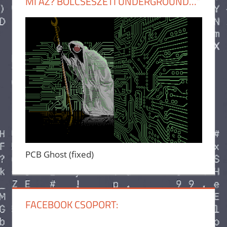
MI AZ? BÖLCSÉSZETI UNDERGROUND…”
PCB Ghost (fixed)
FACEBOOK CSOPORT: