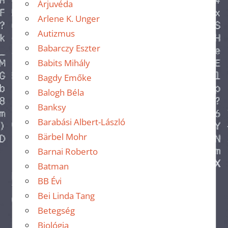
Árjuvéda
Arlene K. Unger
Autizmus
Babarczy Eszter
Babits Mihály
Bagdy Emőke
Balogh Béla
Banksy
Barabási Albert-László
Bärbel Mohr
Barnai Roberto
Batman
BB Évi
Bei Linda Tang
Betegség
Biológia