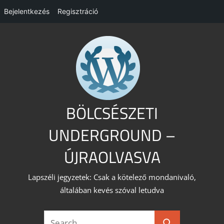
Bejelentkezés
Regisztráció
Skip
to
content
BÖLCSÉSZETI
UNDERGROUND –
ÚJRAOLVASVA
Lapszéli jegyzetek: Csak a kötelező mondanivaló,
általában kevés szóval letudva
Search