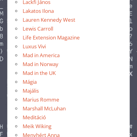
Lackfi János
Lakatos Ilona
Lauren Kennedy West
Lewis Carroll
Life Extension Magazine
Luxus Vivi
Mad in America
Mad in Norway
Mad in the UK
Mágia
Majális
Marius Romme
Marshall McLuhan
Meditáció
Meik Wiking
Menyhért Anna