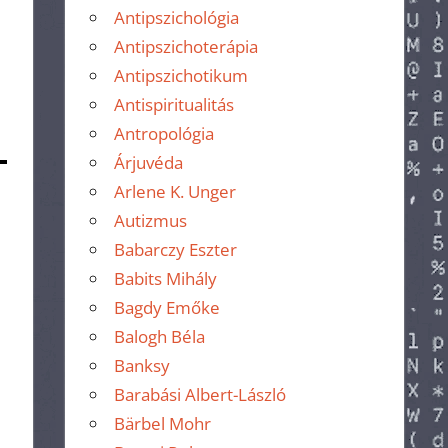
Antipszichológia
Antipszichoterápia
Antipszichotikum
Antispiritualitás
Antropológia
Árjuvéda
Arlene K. Unger
Autizmus
Babarczy Eszter
Babits Mihály
Bagdy Emőke
Balogh Béla
Banksy
Barabási Albert-László
Bärbel Mohr