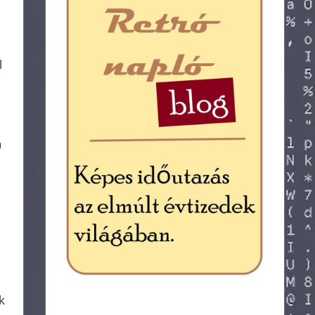
l
a
k