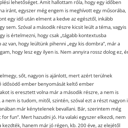
ési lehetőséget. Amit hallottam róla, hogy egy időben
ma iránt, egyszer még engem is meghívott egy műsorába,
ont egy idő után elment a kedve az egésztől, inkább
y sem. Szóval a második részre kicsit leült a téma, vagyis
, úgy is értelmezni, hogy csak „tágabb kontextusba
b az van, hogy leültünk pihenni „egy kis dombra”, már a
am, hogy lesz egy ilyen is. Nem annyira rossz dolog ez, é
megy, sőt, nagyon is ajánlott, mert azért terülnek
ggé idősödő ember benyomását keltő ember
kot is eresztett volna már a második részre, a nem is
nem is tudom, mitől, szintén, szóval ezt a részt nagyon i
stanában már kénytelenek bevallani. Bár, szerintem még
 for fun”. Mert hazudni jó. Ha valaki egyszer elkezdi, nem
 kezdték, hanem már jó régen, kb. 200 éve, az elejétől