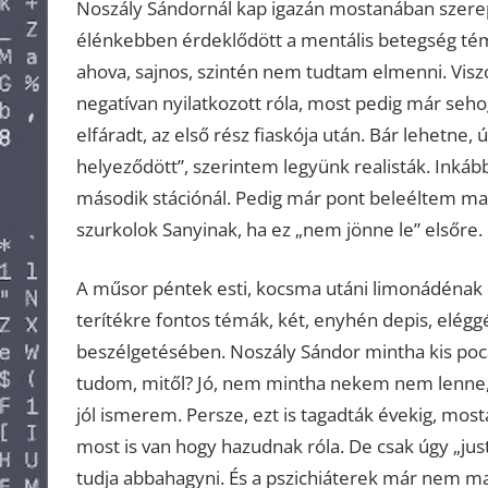
Noszály Sándornál kap igazán mostanában szerepl
élénkebben érdeklődött a mentális betegség té
ahova, sajnos, szintén nem tudtam elmenni. Visz
negatívan nyilatkozott róla, most pedig már sehog
elfáradt, az első rész fiaskója után. Bár lehetne
helyeződött”, szerintem legyünk realisták. Inkáb
második stációnál. Pedig már pont beleéltem mag
szurkolok Sanyinak, ha ez „nem jönne le” elsőre.
A műsor péntek esti, kocsma utáni limonádénak el
terítékre fontos témák, két, enyhén depis, elé
beszélgetésében. Noszály Sándor mintha kis poca
tudom, mitől? Jó, nem mintha nekem nem lenne, a 
jól ismerem. Persze, ezt is tagadták évekig, mo
most is van hogy hazudnak róla. De csak úgy „just
tudja abbahagyni. És a pszichiáterek már nem ma