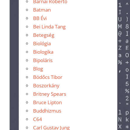
Barnai Roberto
Batman
BB Évi
Bei Linda Tang
Betegség
Biológia
Biologika
Bipoláris
Blog
Bödőcs Tibor
Boszorkány
Britney Spears
Bruce Lipton
Buddhizmus
C64
Carl Gustav Jung