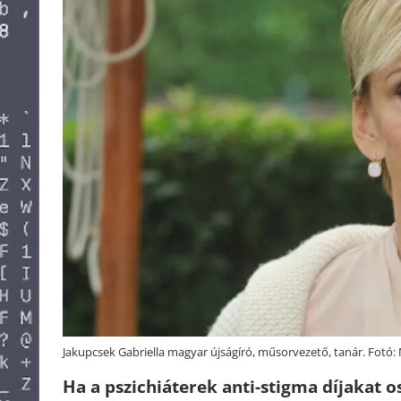
Jakupcsek Gabriella magyar újságíró, műsorvezető, tanár. Fotó:
Ha a pszichiáterek anti-stigma díjakat o