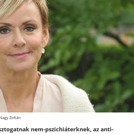
 Nagy Zoltán
sztogatnak nem-pszichiáterknek, az anti-