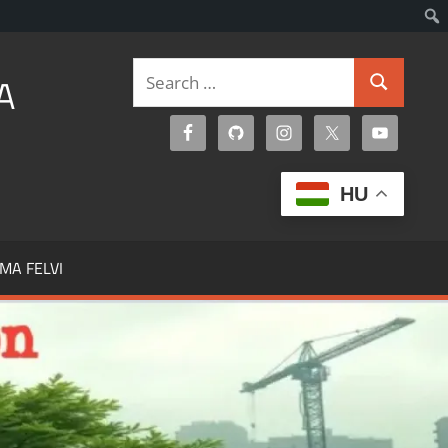
Search
A
Search
for:
HU
MA FELVI