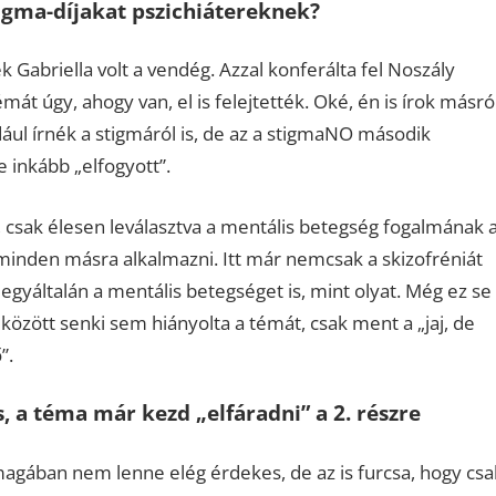
igma-díjakat pszichiátereknek?
Gabriella volt a vendég. Azzal konferálta fel Noszály
át úgy, ahogy van, el is felejtették. Oké, én is írok másró
éldául írnék a stigmáról is, de az a stigmaNO második
 inkább „elfogyott”.
, csak élesen leválasztva a mentális betegség fogalmának 
s minden másra alkalmazni. Itt már nemcsak a skizofréniát
gyáltalán a mentális betegséget is, mint olyat. Még ez se
özött senki sem hiányolta a témát, csak ment a „jaj, de
”.
 a téma már kezd „elfáradni” a 2. részre
gában nem lenne elég érdekes, de az is furcsa, hogy csa