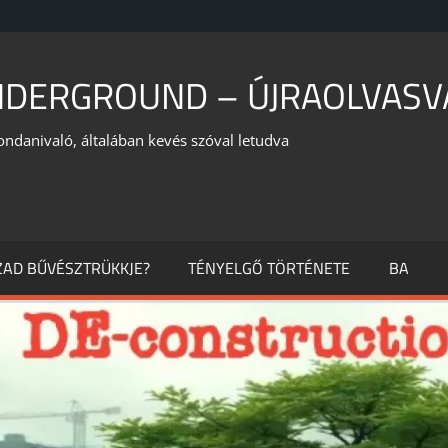
NDERGROUND – ÚJRAOLVASV
ondanivaló, általában kevés szóval letudva
ÁZAD BŰVÉSZTRÜKKJE?
TÉNYELGŐ TÖRTÉNETE
BA