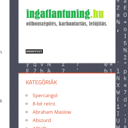
n
KATEGÓRIÁK
5percangol
s
8-bit retro
Abraham Maslow
Abszurd