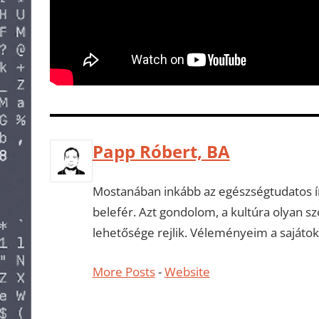
Papp Róbert, BA
Mostanában inkább az egészségtudatos ír
belefér. Azt gondolom, a kultúra olyan 
lehetősége rejlik. Véleményeim a sajátok
More Posts
-
Website