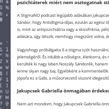
pszichiáterek miért nem osztogatnak st
A StigmaNO podcast legújabb adásában Jakupcsek 
Sándor, hogy Antidtigma-díjas, ezután az egész tém
is, mint az antipszichiátria vagy a skizofrénia, p
adására, úgy látszik, nemhogy megszűnt volna, de
Vagyishogy próbálgatta ő a stigma szót használni
jelenségéről. És inkább a nőiségre, életkorra, é
kerülték ki nagy ívben Noszály Sándorék, hanem e
lenne olyan nagy baj. Egyébként a kommentelők k
jópofa ez a Gabi, a műsorvezető viszont idegesítő
Jakupcsek Gabriella önmagában érdekes,
Nem azt mondom, hogy Jakupcsek Gabriella önma