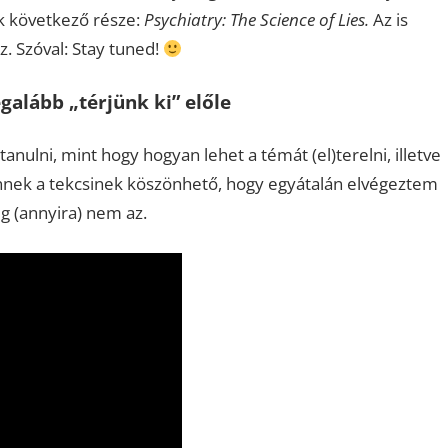
nk következő része:
Psychiatry: The Science of Lies.
Az is
z. Szóval: Stay tuned!
galább „térjünk ki” előle
nulni, mint hogy hogyan lehet a témát (el)terelni, illetve
ennek a tekcsinek köszönhető, hogy egyátalán elvégeztem
g (annyira) nem az.