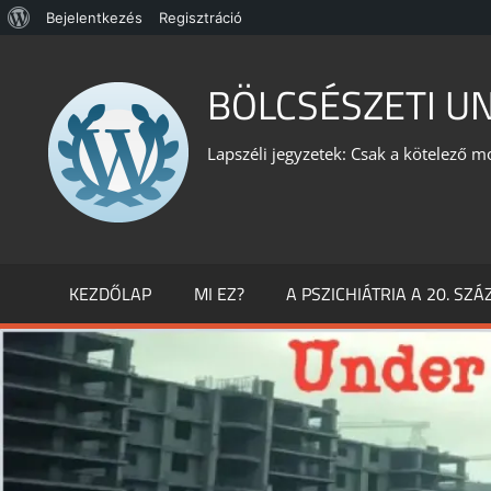
WordPress,
Bejelentkezés
Regisztráció
Skip
a
to
BÖLCSÉSZETI U
csodás
content
Lapszéli jegyzetek: Csak a kötelező m
KEZDŐLAP
MI EZ?
A PSZICHIÁTRIA A 20. SZ