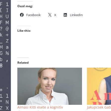
Oszd meg:
Facebook
X
LinkedIn
Like this:
Related
Almási Kitti esete a kognitív
Jakupcsek Gabr