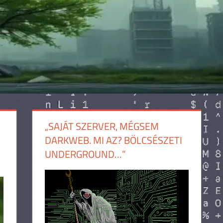
„SAJÁT SZERVER, MÉGSEM
DARKWEB. MI AZ? BÖLCSÉSZETI
UNDERGROUND…”