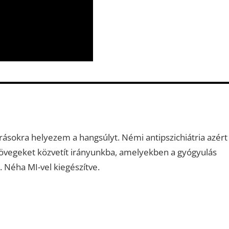
ásokra helyezem a hangsúlyt. Némi antipszichiátria azért
szövegeket közvetít irányunkba, amelyekben a gyógyulás
. Néha MI-vel kiegészítve.