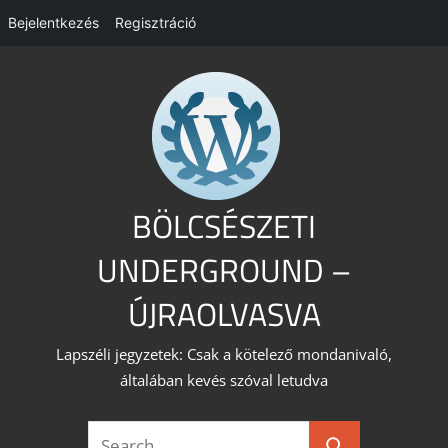
Bejelentkezés
Regisztráció
Skip
to
content
BÖLCSÉSZETI
UNDERGROUND –
ÚJRAOLVASVA
Lapszéli jegyzetek: Csak a kötelező mondanivaló,
általában kevés szóval letudva
Search