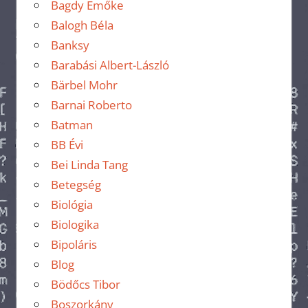
Bagdy Emőke
Balogh Béla
Banksy
Barabási Albert-László
Bärbel Mohr
Barnai Roberto
Batman
BB Évi
Bei Linda Tang
Betegség
Biológia
Biologika
Bipoláris
Blog
Bödőcs Tibor
Boszorkány