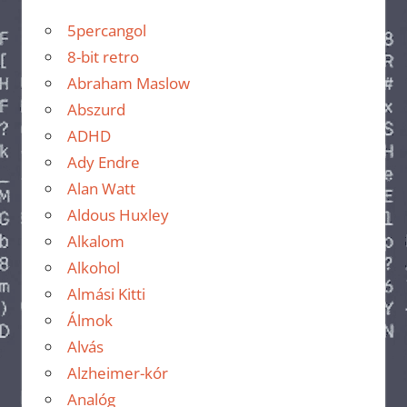
5percangol
8-bit retro
Abraham Maslow
Abszurd
ADHD
Ady Endre
Alan Watt
Aldous Huxley
Alkalom
Alkohol
Almási Kitti
Álmok
Alvás
Alzheimer-kór
Analóg