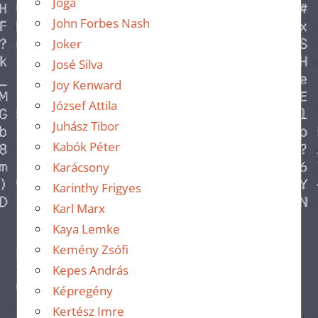
Jóga
John Forbes Nash
Joker
José Silva
Joy Kenward
József Attila
Juhász Tibor
Kabók Péter
Karácsony
Karinthy Frigyes
Karl Marx
Kaya Lemke
Kemény Zsófi
Kepes András
Képregény
Kertész Imre