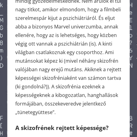
mindig győzedelmeskednek. Nem árulok el túl
nagy titkot, amikor elmondom, hogy a filmbeli
szerelmespár kijut a pszichiátriáról. És eljut
abba a bizonyos Marvel univerzumba, annak
ellenére, hogy az is lehetséges, hogy közben
végig ott vannak a pszichiátrián (is). A kinti
világban csatlakoznak egy csoporthoz. Ami
mutánsokat képez ki (mivel néhány skizofrén
valójában nagy erejű mutáns. Akiknek a rejtett
képességei skizofréniaként van számon tartva
(ki gondolná?)). A skizofrénia ezeknek a
képességeknek a kibogozatlan, hanghallások
formájában, összekeveredve jelentkező
„tünetegyüttese”.
A skizofrének rejtett képessége?