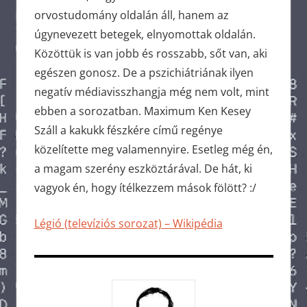
orvostudomány oldalán áll, hanem az
úgynevezett betegek, elnyomottak oldalán.
Közöttük is van jobb és rosszabb, sőt van, aki
egészen gonosz. De a pszichiátriának ilyen
negatív médiavisszhangja még nem volt, mint
ebben a sorozatban. Maximum Ken Kesey
Száll a kakukk fészkére című regénye
közelítette meg valamennyire. Esetleg még én,
a magam szerény eszköztárával. De hát, ki
vagyok én, hogy ítélkezzem mások fölött? :/
Légió (televíziós sorozat) – Wikipédia