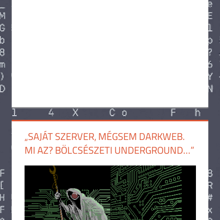
„SAJÁT SZERVER, MÉGSEM DARKWEB.
MI AZ? BÖLCSÉSZETI UNDERGROUND…”