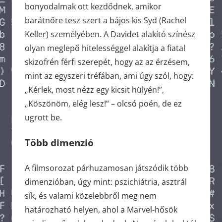
bonyodalmak ott kezdődnek, amikor
barátnőre tesz szert a bájos kis Syd (Rachel
Keller) személyében. A Davidet alakító színész
olyan meglepő hitelességgel alakítja a fiatal
skizofrén férfi szerepét, hogy az az érzésem,
mint az egyszeri tréfában, ami úgy szól, hogy:
„Kérlek, most nézz egy kicsit hülyén!”,
„Köszönöm, elég lesz!” – olcsó poén, de ez
ugrott be.
Több dimenzió
A filmsorozat párhuzamosan játszódik több
dimenzióban, úgy mint: pszichiátria, asztrál
sík, és valami közelebbről meg nem
határozható helyen, ahol a Marvel-hősök