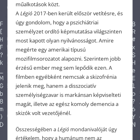
műalkotások közt.
A
Légió
2017-ben került először vetítésre, és
úgy gondolom, hogy a pszichiátriai
személyzet ordító képmutatása világszinten
most kapott olyan nyilvánosságot. Amire
megérte egy amerikai típusú
mozifilmsorozatot alapozni. Szerintem jobb
érzésű ember meg sem lepődik ezen. A
filmben egyébként nemcsak a skizofrénia
jelenik meg, hanem a disszociatív
személyiségzavar is markánsan képviselteti
magát, illetve az egész komoly demencia a
skizók volt vezetőjénél.
Összességében a
Légió
mondanivalóját úgy
értékelem, hogy a humánum nem az