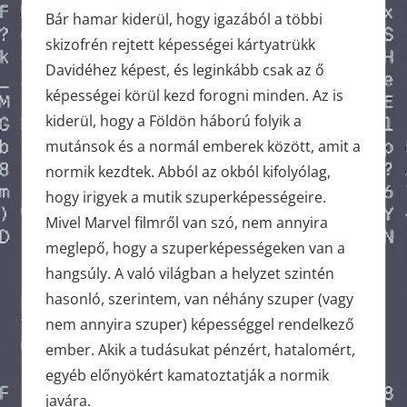
Bár hamar kiderül, hogy igazából a többi
skizofrén rejtett képességei kártyatrükk
Davidéhez képest, és leginkább csak az ő
képességei körül kezd forogni minden. Az is
kiderül, hogy a Földön háború folyik a
mutánsok és a normál emberek között, amit a
normik kezdtek. Abból az okból kifolyólag,
hogy irigyek a mutik szuperképességeire.
Mivel Marvel filmről van szó, nem annyira
meglepő, hogy a szuperképességeken van a
hangsúly. A való világban a helyzet szintén
hasonló, szerintem, van néhány szuper (vagy
nem annyira szuper) képességgel rendelkező
ember. Akik a tudásukat pénzért, hatalomért,
egyéb előnyökért kamatoztatják a normik
javára.