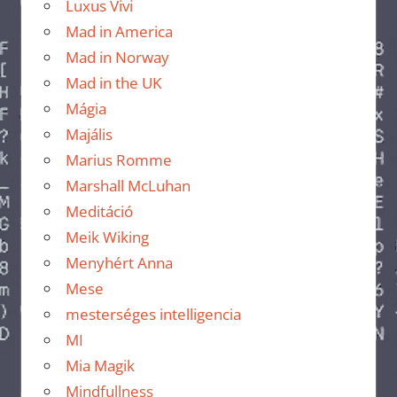
Luxus Vivi
Mad in America
Mad in Norway
Mad in the UK
Mágia
Majális
Marius Romme
Marshall McLuhan
Meditáció
Meik Wiking
Menyhért Anna
Mese
mesterséges intelligencia
MI
Mia Magik
Mindfullness