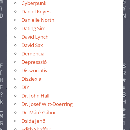
Cyberpunk
Daniel Keyes
Danielle North
Dating Sim
David Lynch
David Sax
Demencia
Depresszió
Disszociatív
Diszlexia
DIY
Dr. John Hall
Dr. Josef Witt-Doerring
Dr. Máté Gábor
Dsida Jenő
Edith Sheffer