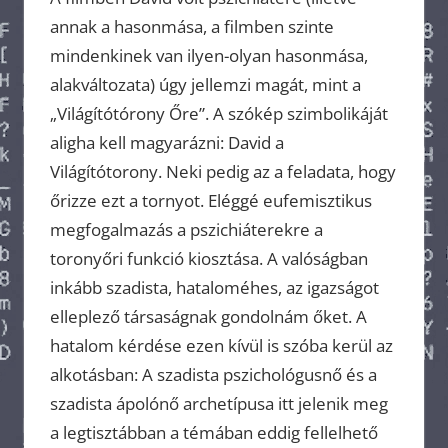
annak a hasonmása, a filmben szinte
mindenkinek van ilyen-olyan hasonmása,
alakváltozata) úgy jellemzi magát, mint a
„Világítótórony Őre”. A szókép szimbolikáját
aligha kell magyarázni: David a
Világítótorony. Neki pedig az a feladata, hogy
őrizze ezt a tornyot. Eléggé eufemisztikus
megfogalmazás a pszichiáterekre a
toronyőri funkció kiosztása. A valóságban
inkább szadista, hataloméhes, az igazságot
elleplező társaságnak gondolnám őket. A
hatalom kérdése ezen kívül is szóba kerül az
alkotásban: A szadista pszichológusnő és a
szadista ápolónő archetípusa itt jelenik meg
a legtisztábban a témában eddig fellelhető