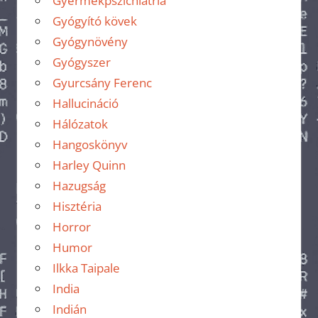
Gyermekpszichiátria
Gyógyító kövek
Gyógynövény
Gyógyszer
Gyurcsány Ferenc
Hallucináció
Hálózatok
Hangoskönyv
Harley Quinn
Hazugság
Hisztéria
Horror
Humor
Ilkka Taipale
India
Indián