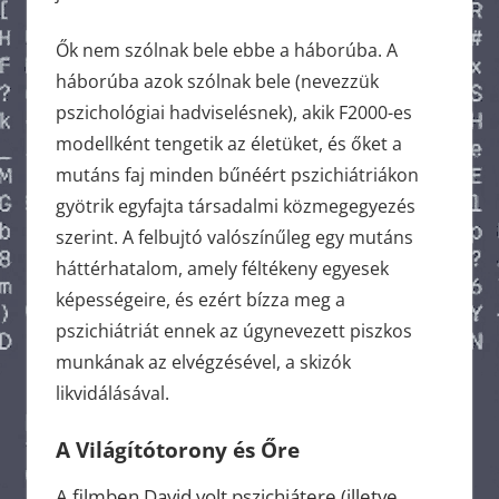
Ők nem szólnak bele ebbe a háborúba. A
háborúba azok szólnak bele (nevezzük
pszichológiai hadviselésnek), akik F2000-es
modellként tengetik az életüket, és őket a
mutáns faj minden bűnéért pszichiátriákon
gyötrik egyfajta társadalmi közmegegyezés
szerint. A felbujtó valószínűleg egy mutáns
háttérhatalom, amely féltékeny egyesek
képességeire, és ezért bízza meg a
pszichiátriát ennek az úgynevezett piszkos
munkának az elvégzésével, a skizók
likvidálásával.
A Világítótorony és Őre
A filmben David volt pszichiátere (illetve