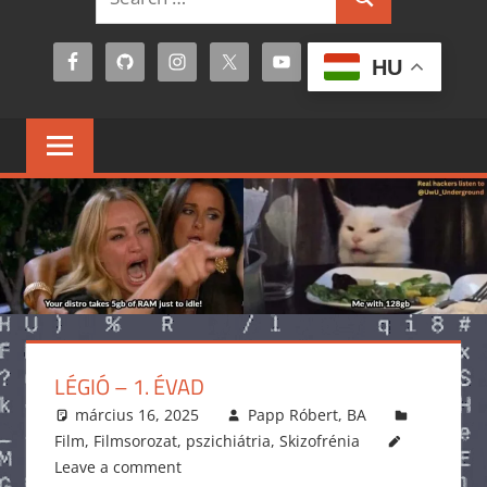
Search
for:
HU
LÉGIÓ – 1. ÉVAD
március 16, 2025
Papp Róbert, BA
Film
,
Filmsorozat
,
pszichiátria
,
Skizofrénia
Leave a comment