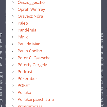
Önszuggesztió
Oprah Winfrey
Oravecz Nóra
Paleo
Pandémia
Pánik
Paul de Man
Paulo Coelho
Peter C. Gøtzsche
Péterfy Gergely
Podcast
Pókember
POKET
Politika
Politikai pszichiátria
Programozás