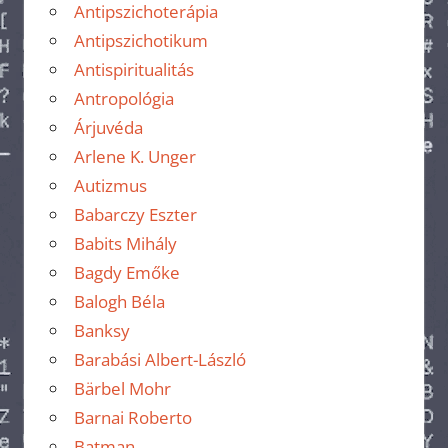
Antipszichoterápia
Antipszichotikum
Antispiritualitás
Antropológia
Árjuvéda
Arlene K. Unger
Autizmus
Babarczy Eszter
Babits Mihály
Bagdy Emőke
Balogh Béla
Banksy
Barabási Albert-László
Bärbel Mohr
Barnai Roberto
Batman