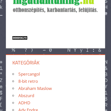
KATEGÓRIÁK
5percangol
8-bit retro
Abraham Maslow
Abszurd
ADHD
Ady Endre