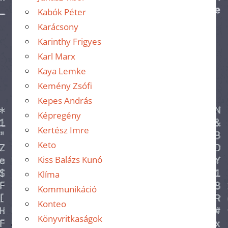
Kabók Péter
Karácsony
Karinthy Frigyes
Karl Marx
Kaya Lemke
Kemény Zsófi
Kepes András
Képregény
Kertész Imre
Keto
Kiss Balázs Kunó
Klíma
Kommunikáció
Konteo
Könyvritkaságok