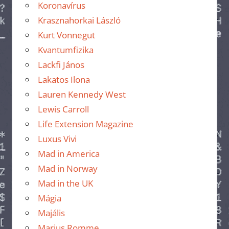
Koronavírus
Krasznahorkai László
Kurt Vonnegut
Kvantumfizika
Lackfi János
Lakatos Ilona
Lauren Kennedy West
Lewis Carroll
Life Extension Magazine
Luxus Vivi
Mad in America
Mad in Norway
Mad in the UK
Mágia
Majális
Marius Romme