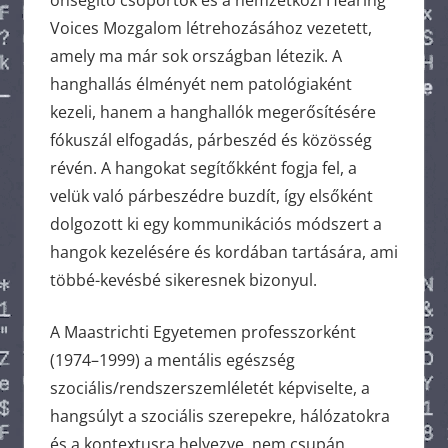
önsegítő csoportok és a nemzetközi Hearing
Voices Mozgalom létrehozásához vezetett,
amely ma már sok országban létezik. A
hanghallás élményét nem patológiaként
kezeli, hanem a hanghallók megerősítésére
fókuszál elfogadás, párbeszéd és közösség
révén. A hangokat segítőkként fogja fel, a
velük való párbeszédre buzdít, így elsőként
dolgozott ki egy kommunikációs módszert a
hangok kezelésére és kordában tartására, ami
többé-kevésbé sikeresnek bizonyul.
A Maastrichti Egyetemen professzorként
(1974–1999) a mentális egészség
szociális/rendszerszemléletét képviselte, a
hangsúlyt a szociális szerepekre, hálózatokra
és a kontextusra helyezve, nem csupán