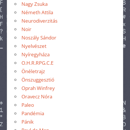
Nagy Zsuka
Németh Attila
Neurodiverzitás
Noir
Noszály Sándor
Nyelvészet
Nyíregyháza
O.H.R.RPG.C.E
Önéletrajz
Önszuggesztió
Oprah Winfrey
Oravecz Nóra
Paleo
Pandémia
Pánik