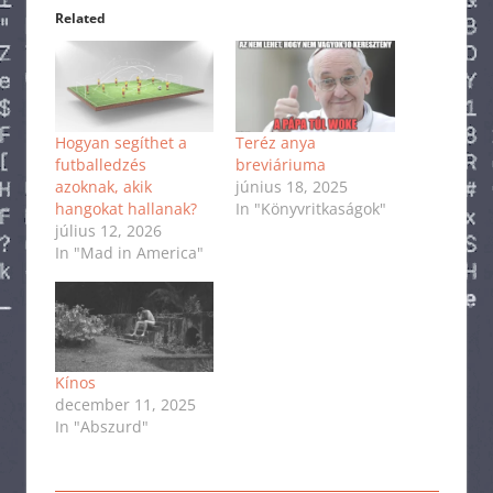
Related
Hogyan segíthet a
Teréz anya
futballedzés
breviáriuma
azoknak, akik
június 18, 2025
hangokat hallanak?
In "Könyvritkaságok"
július 12, 2026
In "Mad in America"
Kínos
december 11, 2025
In "Abszurd"