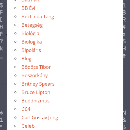
BB Évi
Bei Linda Tang
Betegség
Biológia
Biologika
Bipoláris
Blog
Bödőcs Tibor
Boszorkány
Britney Spears
Bruce Lipton
Buddhizmus
C64
Carl Gustav Jung
Celeb