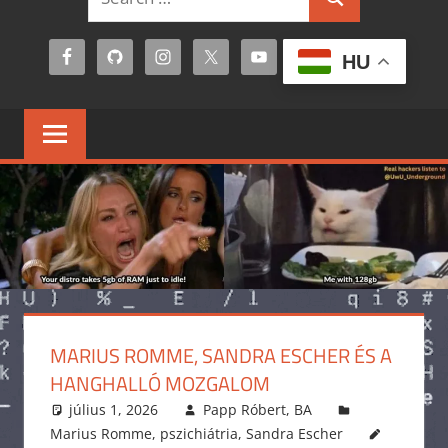
Search
for:
HU
MARIUS ROMME, SANDRA ESCHER ÉS A
HANGHALLÓ MOZGALOM
július 1, 2026
Papp Róbert, BA
Marius Romme
,
pszichiátria
,
Sandra Escher