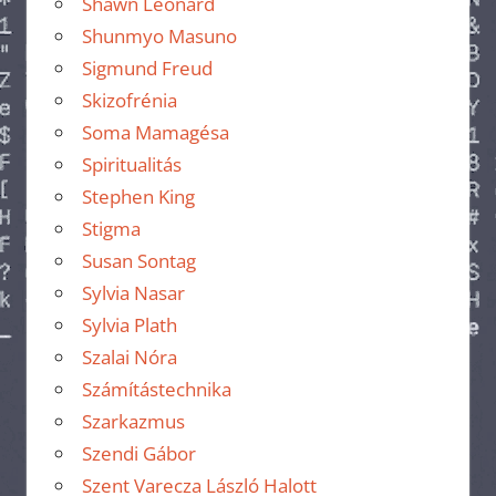
Shawn Leonard
Shunmyo Masuno
Sigmund Freud
Skizofrénia
Soma Mamagésa
Spiritualitás
Stephen King
Stigma
Susan Sontag
Sylvia Nasar
Sylvia Plath
Szalai Nóra
Számítástechnika
Szarkazmus
Szendi Gábor
Szent Varecza László Halott