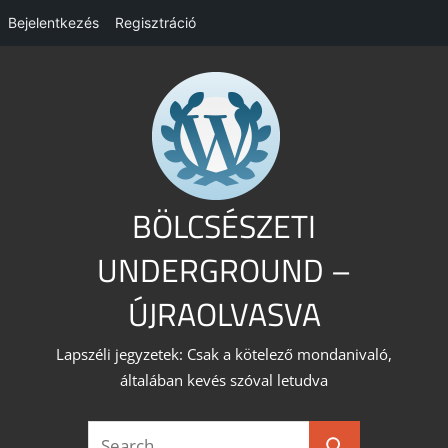
Bejelentkezés
Regisztráció
Skip
to
content
BÖLCSÉSZETI
UNDERGROUND –
ÚJRAOLVASVA
Lapszéli jegyzetek: Csak a kötelező mondanivaló,
általában kevés szóval letudva
Search