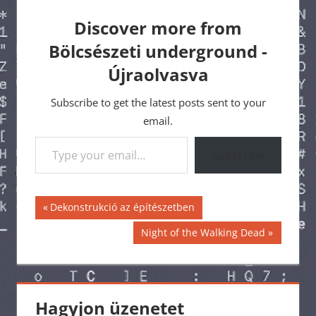
Discover more from
Bölcsészeti underground -
Újraolvasva
Subscribe to get the latest posts sent to your
email.
Type your email…
Subscribe
Bejegyzés
Previous
Dekonstrukció az építészetben
Post:
navigáció
Next
Night of the Walking Dead
Post:
Hagyjon üzenetet