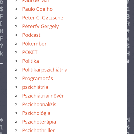
Paul de Man
Paulo Coelho
Peter C. Gøtzsche
Péterfy Gergely
Podcast
Pókember
POKET
Politika
Politikai pszichiátria
Programozás
pszichiátria
Pszichiátriai nővér
Pszichoanalízis
Pszichológia
Pszichoterápia
Pszichothriller