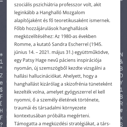
szociális pszichiátria professzor volt, akit
leginkább a Hanghalló Mozgalom
alapítójaként és fő teoretikusaként ismernek.
Főbb hozzájárulások hanghallások
megközelítéséhez: Az 1980-as években
Romme, a kutató Sandra Escherrel (1945.
június 14. – 2021. május 31.) együttműködve,
egy Patsy Hage nevű páciens inspirációja
nyomán, új szemszögből kezdte vizsgálni a
hallási hallucinációkat. Ahelyett, hogy a
hanghallást kizárólag a skizofrénia tüneteként
kezelték volna, amelyet gyógyszerrel el kell
nyomni, ő a személy életének története,
traumái és társadalmi környezete
kontextusában próbálta megérteni.
Támogatta a megküzdési stratégiákat, a társ-