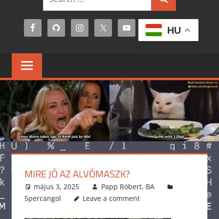
Search
for:
HU
MIRE JÓ AZ ALVÓMASZK?
május 3, 2025
Papp Róbert, BA
5percangol
Leave a comment