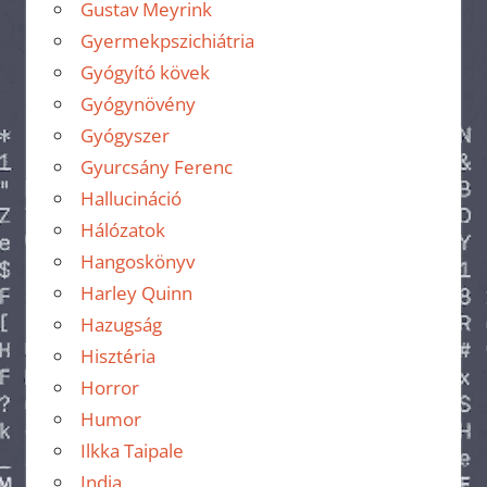
Gustav Meyrink
Gyermekpszichiátria
Gyógyító kövek
Gyógynövény
Gyógyszer
Gyurcsány Ferenc
Hallucináció
Hálózatok
Hangoskönyv
Harley Quinn
Hazugság
Hisztéria
Horror
Humor
Ilkka Taipale
India