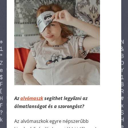
Az
alvómaszk
segíthet legyőzni az
álmatlanságot és a szorongást?
Az alvómaszkok egyre népszerűbb