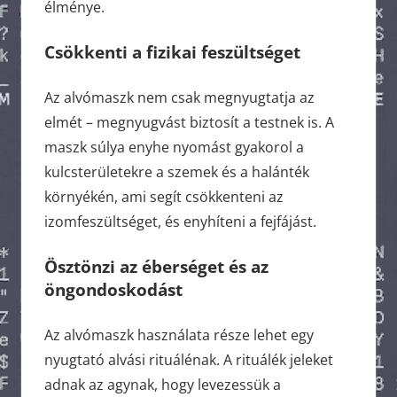
élménye.
Csökkenti
a
fizikai
feszültséget
Az alvómaszk nem csak megnyugtatja az
elmét – megnyugvást biztosít a testnek is. A
maszk súlya enyhe nyomást gyakorol a
kulcsterületekre a szemek és a halánték
környékén, ami segít csökkenteni az
izomfeszültséget, és enyhíteni a fejfájást.
Ösztönzi
az
éberséget
és
az
öngondoskodást
Az alvómaszk használata része lehet egy
nyugtató alvási rituálénak. A rituálék jeleket
adnak az agynak, hogy levezessük a