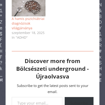
A hamis pszichiátriai
diagnózisok
világjárványa
szeptember 18, 2025
In "ADHD"
Discover more from
Bölcsészeti underground -
Újraolvasva
Subscribe to get the latest posts sent to your
email.
Type your email…
Subscribe