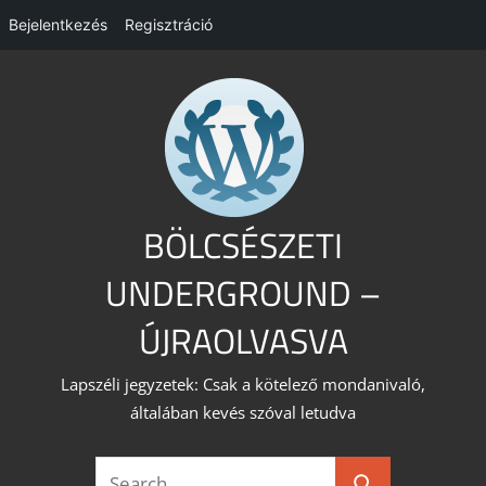
Bejelentkezés
Regisztráció
Skip
to
content
BÖLCSÉSZETI
UNDERGROUND –
ÚJRAOLVASVA
Lapszéli jegyzetek: Csak a kötelező mondanivaló,
általában kevés szóval letudva
Search