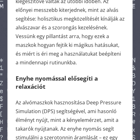
kiegészítővé váltak az utóbbi időben. Az
előnyei messzebb kiterjednek, mint az alvás
segítése: holisztikus megközelítését kínálják az
alvászavar és a szorongás kezelésének.
Vessünk egy pillantást arra, hogy ezek a
maszkok hogyan fejtik ki mágikus hatásukat,
és miért is éri meg a használatukat beépíteni
a mindennapi rutinunkba.
Enyhe
nyomással
elősegíti
a
relaxációt
Az alvómaszkok hasznosítása Deep Pressure
Simulation (DPS) segítségével, ami hasonló
élményt nyújt, mint a kényelemérzet, amit a
takarók nyújtanak. Az enyhe nyomás segít
stimulálni a szerotonnin áramlását – ez egy