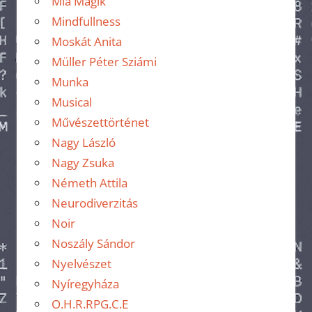
Mia Magik
Mindfullness
Moskát Anita
Müller Péter Sziámi
Munka
Musical
Művészettörténet
Nagy László
Nagy Zsuka
Németh Attila
Neurodiverzitás
Noir
Noszály Sándor
Nyelvészet
Nyíregyháza
O.H.R.RPG.C.E