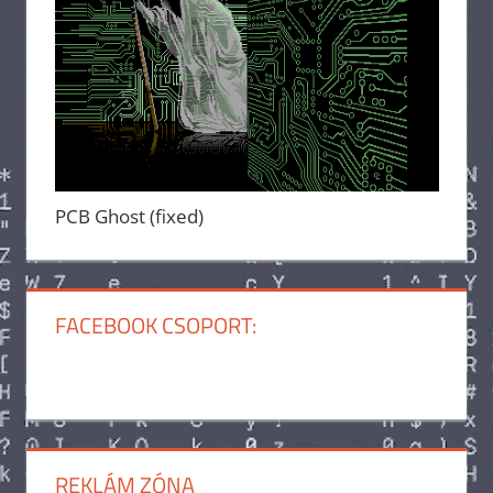
PCB Ghost (fixed)
FACEBOOK CSOPORT:
REKLÁM ZÓNA