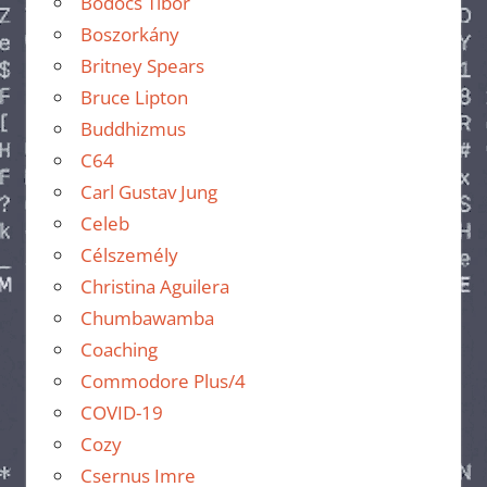
Bödőcs Tibor
Boszorkány
Britney Spears
Bruce Lipton
Buddhizmus
C64
Carl Gustav Jung
Celeb
Célszemély
Christina Aguilera
Chumbawamba
Coaching
Commodore Plus/4
COVID-19
Cozy
Csernus Imre