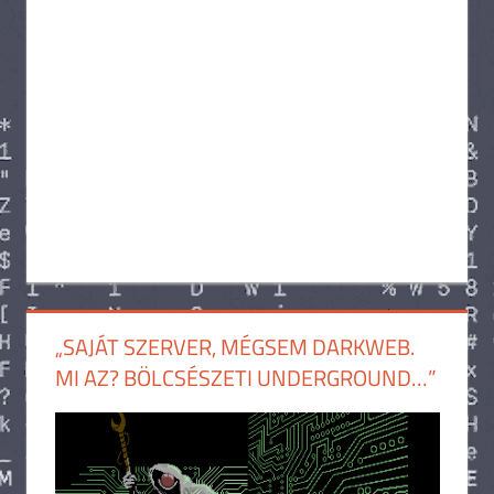
„SAJÁT SZERVER, MÉGSEM DARKWEB.
MI AZ? BÖLCSÉSZETI UNDERGROUND…”