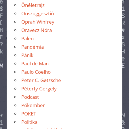
Önéletrajz
Önszuggesztió
Oprah Winfrey
Oravecz Nóra
Paleo
Pandémia
Pánik
Paul de Man
Paulo Coelho
Peter C. Gøtzsche
Péterfy Gergely
Podcast
Pókember
POKET
Politika