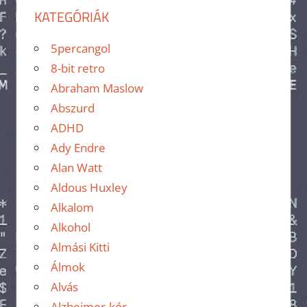
KATEGÓRIÁK
5percangol
8-bit retro
Abraham Maslow
Abszurd
ADHD
Ady Endre
Alan Watt
Aldous Huxley
Alkalom
Alkohol
Almási Kitti
Álmok
Alvás
Alzheimer-kór