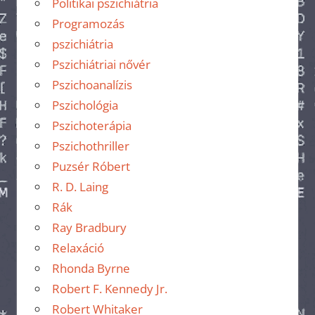
Politikai pszichiátria
Programozás
pszichiátria
Pszichiátriai nővér
Pszichoanalízis
Pszichológia
Pszichoterápia
Pszichothriller
Puzsér Róbert
R. D. Laing
Rák
Ray Bradbury
Relaxáció
Rhonda Byrne
Robert F. Kennedy Jr.
Robert Whitaker