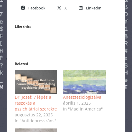
Facebook
X
LinkedIn
Like this:
Related
Dr. Josef: 7 lépés a
Aneszteziologizálva
rászokás a
április 1, 2025
pszichiátriai szerekre
In "Mad in America"
augusztus 22, 2025
In "Antidepresszáns"