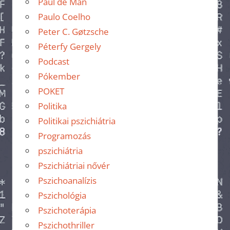
Paul de Man
Paulo Coelho
Peter C. Gøtzsche
Péterfy Gergely
Podcast
Pókember
POKET
Politika
Politikai pszichiátria
Programozás
pszichiátria
Pszichiátriai nővér
Pszichoanalízis
Pszichológia
Pszichoterápia
Pszichothriller