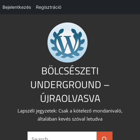
Bejelentkezés
Regisztráció
Skip
to
content
BÖLCSÉSZETI
UNDERGROUND –
ÚJRAOLVASVA
Lapszéli jegyzetek: Csak a kötelező mondanivaló,
általában kevés szóval letudva
Search