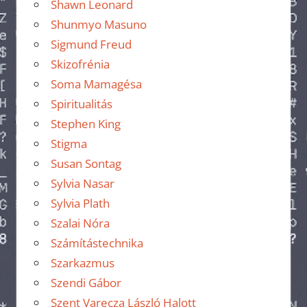
Shawn Leonard
Shunmyo Masuno
Sigmund Freud
Skizofrénia
Soma Mamagésa
Spiritualitás
Stephen King
Stigma
Susan Sontag
Sylvia Nasar
Sylvia Plath
Szalai Nóra
Számítástechnika
Szarkazmus
Szendi Gábor
Szent Varecza László Halott