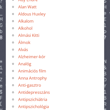
Alan Watt
Aldous Huxley
Alkalom
Alkohol
Almási Kitti
Álmok
Alvás
Alzheimer-kór
Analóg
Animációs film
Anna Antrophy
Anti-gasztro
Antidepresszáns
Antipszichiátria
Antipszichológia