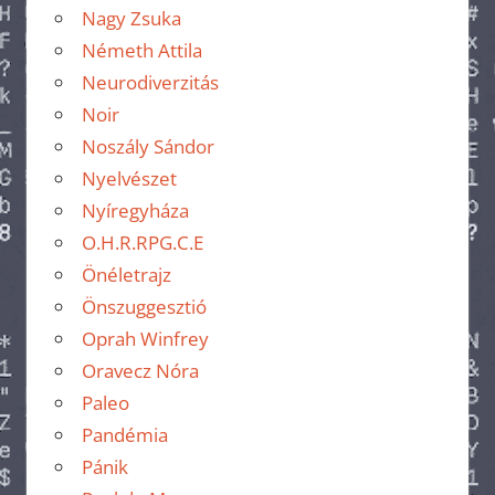
Nagy Zsuka
Németh Attila
Neurodiverzitás
Noir
Noszály Sándor
Nyelvészet
Nyíregyháza
O.H.R.RPG.C.E
Önéletrajz
Önszuggesztió
Oprah Winfrey
Oravecz Nóra
Paleo
Pandémia
Pánik