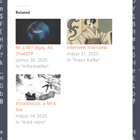
Related
Mi a MI? (Ajjaj, AI)
Interview Interview
ChatGTP
május 21, 2025
június 30, 2025
In "Franz Kafka"
In "Informatika"
Eliza/Doctor, a MI-k
őse
május 14, 2025
In "8-bit retro"