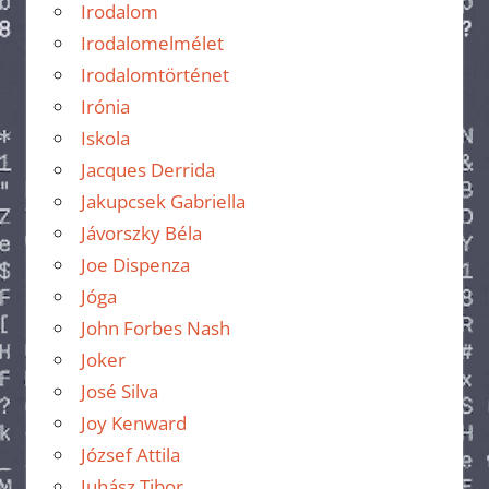
Irodalom
Irodalomelmélet
Irodalomtörténet
Irónia
Iskola
Jacques Derrida
Jakupcsek Gabriella
Jávorszky Béla
Joe Dispenza
Jóga
John Forbes Nash
Joker
José Silva
Joy Kenward
József Attila
Juhász Tibor