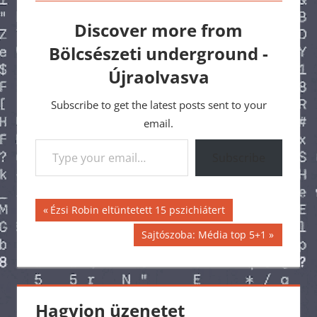
Discover more from
Bölcsészeti underground -
Újraolvasva
Subscribe to get the latest posts sent to your
email.
Type your email…
Subscribe
Bejegyzés
Previous
Ézsi Robin eltüntetett 15 pszichiátert
Post:
navigáció
Next
Sajtószoba: Média top 5+1
Post:
Hagyjon üzenetet