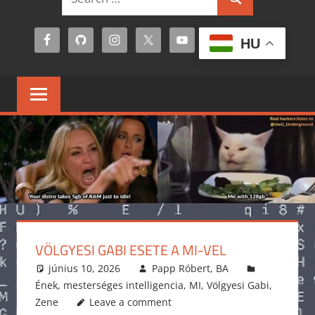
Search
for:
HU
VÖLGYESI GABI ESETE A MI-VEL
június 10, 2026
Papp Róbert, BA
Ének
,
mesterséges intelligencia
,
MI
,
Völgyesi Gabi
,
Zene
Leave a comment