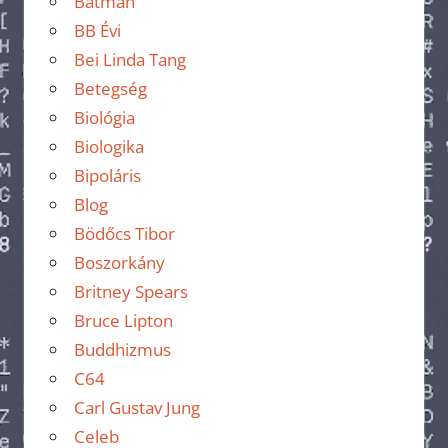
Batman
BB Évi
Bei Linda Tang
Betegség
Biológia
Biologika
Bipoláris
Blog
Bödőcs Tibor
Boszorkány
Britney Spears
Bruce Lipton
Buddhizmus
C64
Carl Gustav Jung
Celeb