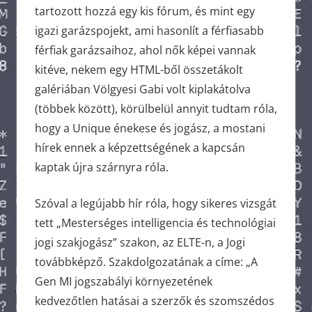
tartozott hozzá egy kis fórum, és mint egy
igazi garázspojekt, ami hasonlít a férfiasabb
férfiak garázsaihoz, ahol nők képei vannak
kitéve, nekem egy HTML-ből összetákolt
galériában Völgyesi Gabi volt kiplakátolva
(többek között), körülbelül annyit tudtam róla,
hogy a Unique énekese és jogász, a mostani
hírek ennek a képzettségének a kapcsán
kaptak újra szárnyra róla.
Szóval a legújabb hír róla, hogy sikeres vizsgát
tett „Mesterséges intelligencia és technológiai
jogi szakjogász” szakon, az ELTE-n, a Jogi
továbbképző. Szakdolgozatának a címe: „A
Gen MI jogszabályi környezetének
kedvezőtlen hatásai a szerzők és szomszédos