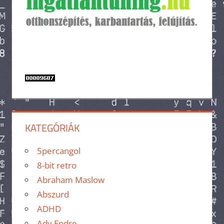
KATEGÓRIÁK
5percangol
8-bit retro
Abraham Maslow
Abszurd
ADHD
Ady Endre