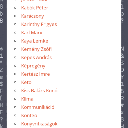
Kabók Péter
Karácsony
Karinthy Frigyes
Karl Marx
Kaya Lemke
Kemény Zsófi
Kepes András
Képregény
Kertész Imre
Keto
Kiss Balázs Kunó
Klíma
Kommunikáció
Konteo
Könyvritkaságok